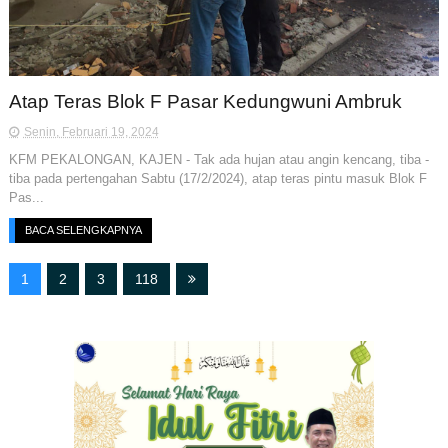
Atap Teras Blok F Pasar Kedungwuni Ambruk
Senin, Februari 19, 2024
KFM PEKALONGAN, KAJEN - Tak ada hujan atau angin kencang, tiba -
tiba pada pertengahan Sabtu (17/2/2024), atap teras pintu masuk Blok F
Pas...
BACA SELENGKAPNYA
1
2
3
118