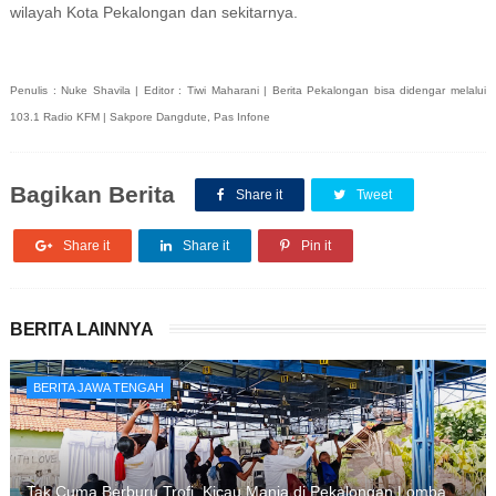
wilayah Kota Pekalongan dan sekitarnya.
Penulis : Nuke Shavila | Editor : Tiwi Maharani | Berita Pekalongan bisa didengar melalui
103.1 Radio KFM | Sakpore Dangdute, Pas Infone
Bagikan Berita
Share it
Tweet
Share it
Share it
Pin it
BERITA LAINNYA
BERITA JAWA TENGAH
Tak Cuma Berburu Trofi, Kicau Mania di Pekalongan Lomba