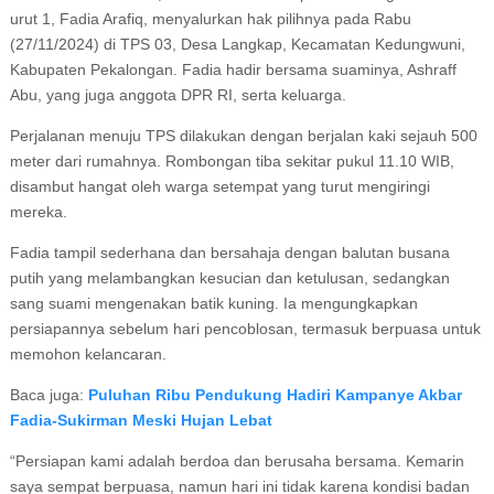
urut 1, Fadia Arafiq, menyalurkan hak pilihnya pada Rabu
(27/11/2024) di TPS 03, Desa Langkap, Kecamatan Kedungwuni,
Kabupaten Pekalongan. Fadia hadir bersama suaminya, Ashraff
Abu, yang juga anggota DPR RI, serta keluarga.
Perjalanan menuju TPS dilakukan dengan berjalan kaki sejauh 500
meter dari rumahnya. Rombongan tiba sekitar pukul 11.10 WIB,
disambut hangat oleh warga setempat yang turut mengiringi
mereka.
Fadia tampil sederhana dan bersahaja dengan balutan busana
putih yang melambangkan kesucian dan ketulusan, sedangkan
sang suami mengenakan batik kuning. Ia mengungkapkan
persiapannya sebelum hari pencoblosan, termasuk berpuasa untuk
memohon kelancaran.
Baca juga:
Puluhan Ribu Pendukung Hadiri Kampanye Akbar
Fadia-Sukirman Meski Hujan Lebat
“Persiapan kami adalah berdoa dan berusaha bersama. Kemarin
saya sempat berpuasa, namun hari ini tidak karena kondisi badan