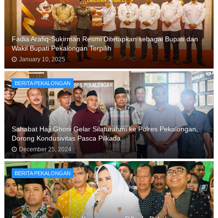
Fadia Arafiq-Sukirman Resmi Ditetapkan sebagai Bupati dan
Wakil Bupati Pekalongan Terpilih
January 10, 2025
BERITA PEKALONGAN
Sahabat Haji Ghoni Gelar Silaturahmi ke Polres Pekalongan,
Dorong Kondusivitas Pasca Pilkada
December 25, 2024
BERITA PEKALONGAN