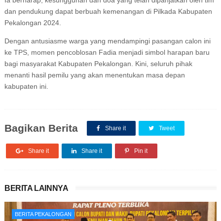
Ia berharap, kesungguhan dan doa yang telah dipanjatkan oleh tim
dan pendukung dapat berbuah kemenangan di Pilkada Kabupaten
Pekalongan 2024.
Dengan antusiasme warga yang mendampingi pasangan calon ini
ke TPS, momen pencoblosan Fadia menjadi simbol harapan baru
bagi masyarakat Kabupaten Pekalongan. Kini, seluruh pihak
menanti hasil pemilu yang akan menentukan masa depan
kabupaten ini.
Bagikan Berita
Share it
Tweet
Share it
Share it
Pin it
BERITA LAINNYA
BERITA PEKALONGAN