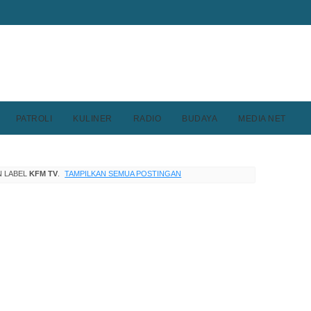
PATROLI
KULINER
RADIO
BUDAYA
MEDIA NET
N LABEL
KFM TV
.
TAMPILKAN SEMUA POSTINGAN