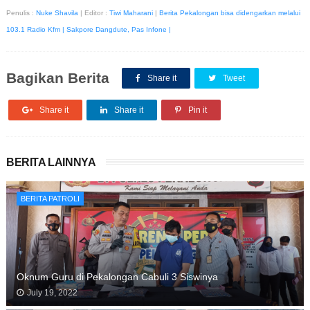
Penulis :
Nuke Shavila
| Editor :
Tiwi Maharani
|
Berita Pekalongan bisa didengarkan melalui
103.1 Radio Kfm | Sakpore Dangdute, Pas Infone |
Bagikan Berita
Share it
Tweet
Share it
Share it
Pin it
BERITA LAINNYA
BERITA PATROLI
Oknum Guru di Pekalongan Cabuli 3 Siswinya
July 19, 2022