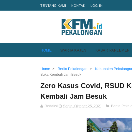
TENTANG KAMI
KONTAK
LOG IN
HOME
WARTA KAJEN
KABAR PARLEMEN
Home
>
Berita Pekalongan
>
Kabupaten Pekalonga
Buka Kembali Jam Besuk
Zero Kasus Covid, RSUD K
Kembali Jam Besuk
Redaksi
Senin, Oktober 25, 2021
Berita Peka