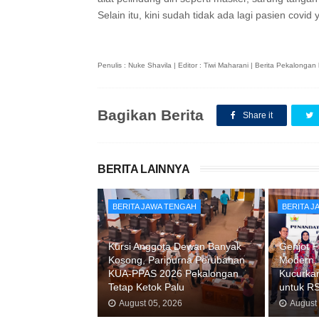
Selain itu, kini sudah tidak ada lagi pasien covi
Penulis : Nuke Shavila | Editor : Tiwi Maharani | Berita Pekalong
Bagikan Berita
Share it
BERITA LAINNYA
BERITA JAWA TENGAH
BERITA 
Kursi Anggota Dewan Banyak
Genjot F
Kosong, Paripurna Perubahan
Modern,
KUA-PPAS 2026 Pekalongan
Kucurkan
Tetap Ketok Palu
untuk R
August 05, 2026
August