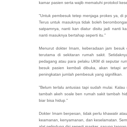
kamar pasien serta wajib mematuhi protokol kes
"Untuk pembesuk tetep menjaga prokes ya, di p
Terus untuk masuknya tidak boleh berombongan
satpamnya, nanti kan diatur disitu jadi nanti
nanti masuknya bertahap seperti itu."
Menurut dokter Imam, keberadaan jam besuk d
terutama di sekitaran rumah sakit. Setid
pedagang atau para pelaku UKM di seputar ru
besuk pasien kembali dibuka, akan tetapi an
peningkatan jumlah pembesuk yang signifikan.
"Belum terlalu antusias tapi sudah mulai. Kal
tambah akeh soale ben rumah sakit tambah hidu
biar bisa hidup."
Dokter Imam berpesan, tidak perlu khawatir ata
keamanan, kenyamanan, dan keselamatan. Semua
alat pelindung diri seperti masker, sarung tanga