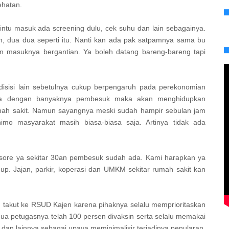
ehatan.
intu masuk ada screening dulu, cek suhu dan lain sebagainya.
, dua dua seperti itu. Nanti kan ada pak satpamnya sama bu
 kan masuknya bergantian. Ya boleh datang bareng-bareng tapi
isisi lain sebetulnya cukup berpengaruh pada perekonomian
aknya dengan banyaknya pembesuk maka akan menghidupkan
mah sakit. Namun sayangnya meski sudah hampir sebulan jam
imo masyarakat masih biasa-biasa saja. Artinya tidak ada
au sore ya sekitar 30an pembesuk sudah ada. Kami harapkan ya
p. Jajan, parkir, koperasi dan UMKM sekitar rumah sakit kan
u takut ke RSUD Kajen karena pihaknya selalu memprioritaskan
 petugasnya telah 100 persen divaksin serta selalu memakai
n dan lainnya sebagai upaya meminimalisir terjadinya penularan.