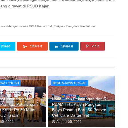
d yang dirawat di RSUD Kajen.
an bisa didengar melalui 103.1 Radio KFM | Sakpore Dangdute Pas Infone
Tweet
Share it
Share it
Pin it
JAWA TENGAH
BERITA JAWA TENGAH
asilitas Kesehatan
Kado Ultah Pekalongan dan RI,
 Pemkab Pekalongan
PDAM Tirta Kajen Pangkas
 Kredit Rp 80 Miliar
Biaya Pasang Baru 50 Persen,
SUD Kraton
Cek Cara Daftarnya!
 05, 2026
August 05, 2026