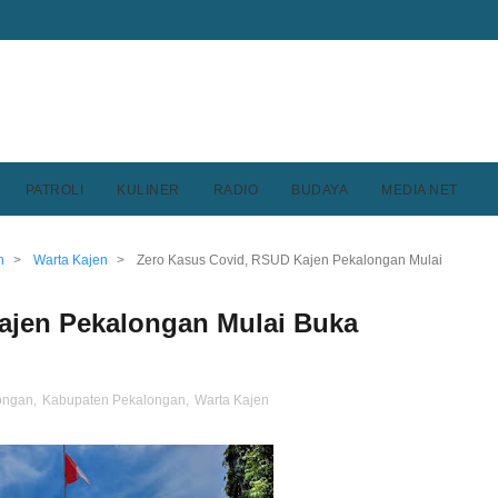
PATROLI
KULINER
RADIO
BUDAYA
MEDIA NET
n
>
Warta Kajen
>
Zero Kasus Covid, RSUD Kajen Pekalongan Mulai
ajen Pekalongan Mulai Buka
longan
,
Kabupaten Pekalongan
,
Warta Kajen