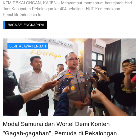
KFM PEKALONGAN, KAJEN – Menyambut momentum bersejarah Hari
Jadi Kabupaten Pekalongan ke-404 sekaligus HUT Kemerdekaan
Republik Indonesia ke-...
BACA SELENGKAPNYA
BERITA JAWA TENGAH
Modal Samurai dan Wortel Demi Konten
"Gagah-gagahan", Pemuda di Pekalongan