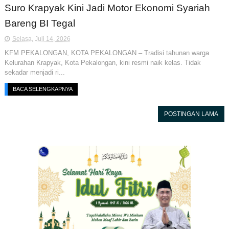
Suro Krapyak Kini Jadi Motor Ekonomi Syariah
Bareng BI Tegal
Selasa, Juli 14, 2026
KFM PEKALONGAN, KOTA PEKALONGAN – Tradisi tahunan warga
Kelurahan Krapyak, Kota Pekalongan, kini resmi naik kelas. Tidak
sekadar menjadi ri...
BACA SELENGKAPNYA
POSTINGAN LAMA