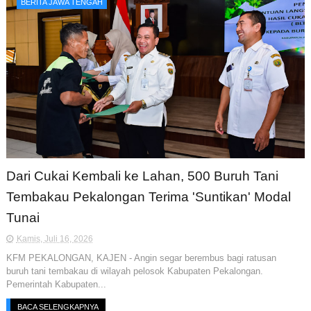
BERITA JAWA TENGAH
Dari Cukai Kembali ke Lahan, 500 Buruh Tani
Tembakau Pekalongan Terima 'Suntikan' Modal
Tunai
Kamis, Juli 16, 2026
KFM PEKALONGAN, KAJEN - Angin segar berembus bagi ratusan
buruh tani tembakau di wilayah pelosok Kabupaten Pekalongan.
Pemerintah Kabupaten...
BACA SELENGKAPNYA