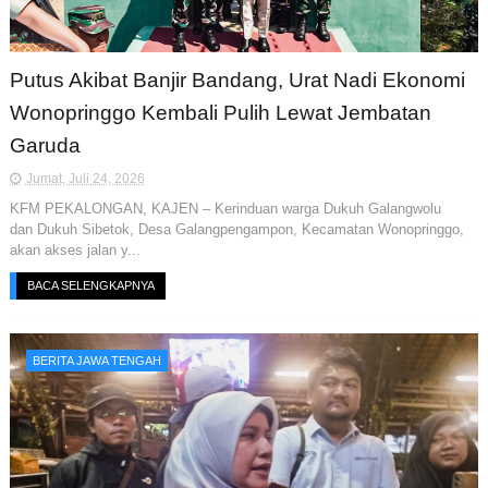
Putus Akibat Banjir Bandang, Urat Nadi Ekonomi
Wonopringgo Kembali Pulih Lewat Jembatan
Garuda
Jumat, Juli 24, 2026
KFM PEKALONGAN, KAJEN – Kerinduan warga Dukuh Galangwolu
dan Dukuh Sibetok, Desa Galangpengampon, Kecamatan Wonopringgo,
akan akses jalan y...
BACA SELENGKAPNYA
BERITA JAWA TENGAH