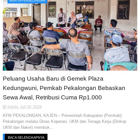
BERITA PEKALONGAN
Peluang Usaha Baru di Gemek Plaza
Kedungwuni, Pemkab Pekalongan Bebaskan
Sewa Awal, Retribusi Cuma Rp1.000
Kamis, Juli 30, 2026
KFM PEKALONGAN, KAJEN – Pemerintah Kabupaten (Pemkab)
Pekalongan melalui Dinas Koperasi, UKM dan Tenaga Kerja (Dinkop
UKM dan Naker) membuk...
BACA SELENGKAPNYA