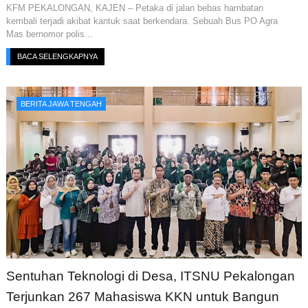
KFM PEKALONGAN, KAJEN – Petaka di jalan bebas hambatan
kembali terjadi akibat kantuk saat berkendara. Sebuah Bus PO Agra
Mas bernomor polis...
BACA SELENGKAPNYA
BERITA JAWA TENGAH
Sentuhan Teknologi di Desa, ITSNU Pekalongan
Terjunkan 267 Mahasiswa KKN untuk Bangun