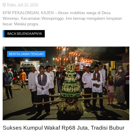
Rabu, Juli 15, 2026
KFM PEKALONGAN, KAJEN – Akses mobilitas warga di Desa
Wonorejo, Kecamatan Wonopringgo, kini bersiap mengalami lompatan
besar. Melalui progra...
BACA SELENGKAPNYA
BERITA JAWA TENGAH
Sukses Kumpul Wakaf Rp68 Juta, Tradisi Bubur