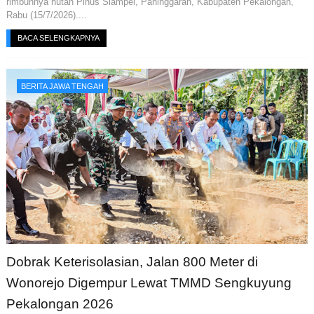
rimbunnya hutan Pinus Siampel, Paninggaran, Kabupaten Pekalongan,
Rabu (15/7/2026)....
BACA SELENGKAPNYA
BERITA JAWA TENGAH
Dobrak Keterisolasian, Jalan 800 Meter di
Wonorejo Digempur Lewat TMMD Sengkuyung
Pekalongan 2026