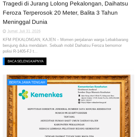
Tragedi di Jurang Lolong Pekalongan, Daihatsu
Feroza Terperosok 20 Meter, Balita 3 Tahun
Meninggal Dunia
Jumat, Juli 31, 2026
KFM PEKALONGAN, KAJEN – Momen perjalanan warga Lebakbarang
berujung duka mendalam. Sebuah mobil Daihatsu Feroza bernomor
polisi R-1405-FJ t...
BACA SELENGKAPNYA
BERITA JAWA TENGAH