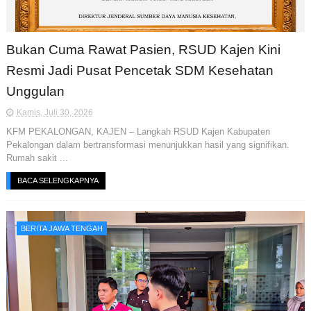
Bukan Cuma Rawat Pasien, RSUD Kajen Kini
Resmi Jadi Pusat Pencetak SDM Kesehatan
Unggulan
Kamis, Juli 30, 2026
KFM PEKALONGAN, KAJEN – Langkah RSUD Kajen Kabupaten
Pekalongan dalam bertransformasi menunjukkan hasil yang signifikan.
Rumah sakit ...
BACA SELENGKAPNYA
BERITA JAWA TENGAH