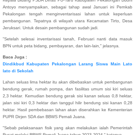
Kepala Bidang PSDA Dinas PU-Taru Kabupaten Pekalongan Budhi
Antoyo menyampaikan, sebagai tahap awal Januari ini Pemkab
Pekalongan tengah menginventarisasi lahan untuk keperluan
pembangunan. Tepatnya di wilayah utara Kecamatan Tirto, Desa
Jeruksari. Untuk desain pembangunan sudah jadi.
"Setelah selesai inventarisasi tanah, Februari nanti data masuk
BPN untuk peta bidang, pembayaran, dan lain-lain," jelasnya.
Baca Juga :
Dindikbud Kabupaten Pekalongan Larang Siswa Main Lato
lato di Sekolah
Lahan seluas lima hektar itu akan dibebaskan untuk pembangunan
bendung gerak, rumah pompa, dan fasilitas umum sisi kiri seluas
2,3 hektar. Kemudian bendung gerak sisi kanan seluas 0,8 hektar,
jalan sisi kiri 0,3 hektar dan tanggul hilir bendung sisi kanan 0,28
hektar. Hasil pembebasan lahan akan diserahkan ke Kementerian
PUPR Dirjen SDA dan BBWS Pemali Juana.
"Sebab pelaksanaan fisik yang akan melakukan ialah Pemerintah
Pusat melalui BBWS Pemali Juana tahun 2023-2024," katanya.