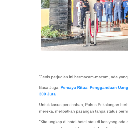
"Jenis perjudian ini bermacam-macam, ada yang j
Baca Juga:
Percaya Ritual Penggandaan Uang,
300 Juta
Untuk kasus perzinahan, Polres Pekalongan berha
mereka, melibatkan pasangan tanpa status pern
"Kita ungkap di hotel-hotel atau di kos yang ada