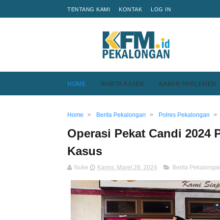
TENTANG KAMI
KONTAK
LOG IN
HOME
WARTA KAJEN
KABAR PARLEMEN
Home
>
Berita Pekalongan
>
Polres Pekalongan
>
Operasi Pekat Candi 2024 
Kasus
Nuke
Kamis, Maret 28, 2024
Berita Pekalonga