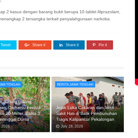
.
ap 2 kasus dengan barang bukti berupa 10 tablet Alprazolam,
menangkap 2 tersangka terkait penyalahgunaan narkoba.
Tweet
Share it
Share it
Pin it
JAWA TENGAH
BERITA JAWA TENGAH
di Jurang Lolong
an, Daihatsu Feroza
Jejak Luka Cakaran dan Intrik
ok 20 Meter, Balita 3
Sakit Hati di Balik Pembunuhan
eninggal Dunia
Tragis Kalipancur Pekalongan
, 2026
July 28, 2026