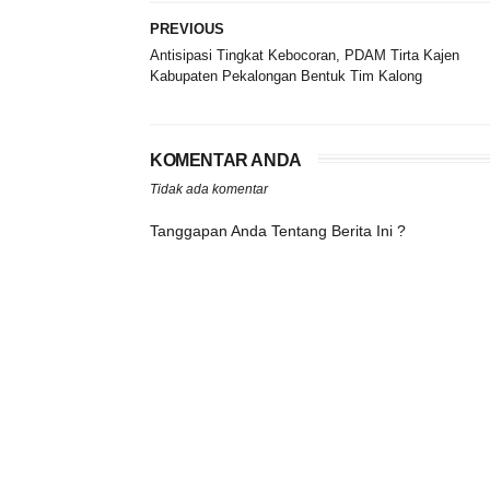
PREVIOUS
Antisipasi Tingkat Kebocoran, PDAM Tirta Kajen
Kabupaten Pekalongan Bentuk Tim Kalong
KOMENTAR ANDA
Tidak ada komentar
Tanggapan Anda Tentang Berita Ini ?