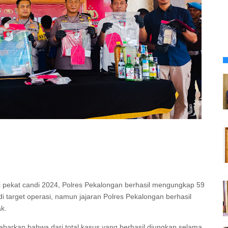
si pekat candi 2024, Polres Pekalongan berhasil mengungkap 59
 target operasi, namun jajaran Polres Pekalongan berhasil
k.
arkan bahwa dari total kasus yang berhasil diungkap selama