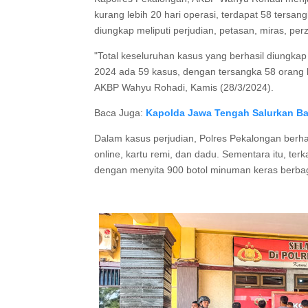
kurang lebih 20 hari operasi, terdapat 58 tersan
diungkap meliputi perjudian, petasan, miras, p
"Total keseluruhan kasus yang berhasil diungkap
2024 ada 59 kasus, dengan tersangka 58 orang l
AKBP Wahyu Rohadi, Kamis (28/3/2024).
Baca Juga:
Kapolda Jawa Tengah Salurkan Ba
Dalam kasus perjudian, Polres Pekalongan berhas
online, kartu remi, dan dadu. Sementara itu, te
dengan menyita 900 botol minuman keras berbag