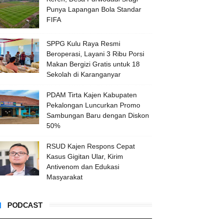
Punya Lapangan Bola Standar
FIFA
SPPG Kulu Raya Resmi
Beroperasi, Layani 3 Ribu Porsi
Makan Bergizi Gratis untuk 18
Sekolah di Karanganyar
PDAM Tirta Kajen Kabupaten
Pekalongan Luncurkan Promo
Sambungan Baru dengan Diskon
50%
RSUD Kajen Respons Cepat
Kasus Gigitan Ular, Kirim
Antivenom dan Edukasi
Masyarakat
PODCAST