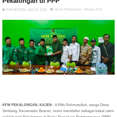
Pekalongan di PPP
Nuke
Rabu, Juni 19, 2024
Berita Pekalongan
,
Pilkada 2024
KFM PEKALONGAN, KAJEN
- A Rifki Rohmatulloh, warga Desa
Simbang, Kecamatan Buaran, resmi mendaftar sebagai bakal calon
wakil bupati Pekalongan di Partai Persatuan Pembangunan (PPP).