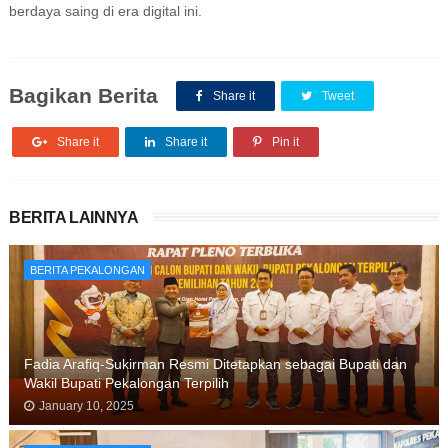
berdaya saing di era digital ini.
Bagikan Berita
Share it
Tweet
Share it
Share it
Pin it
BERITA LAINNYA
BERITA PEKALONGAN
Fadia Arafiq-Sukirman Resmi Ditetapkan sebagai Bupati dan
Wakil Bupati Pekalongan Terpilih
January 10, 2025