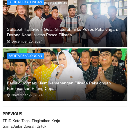
BERITA PEKALONGAN
Sahabat Haji Ghoni Gelar Silaturahmi ke Polres Pekalongan,
Dorong Kondusivitas Pasca Pilkada
December 25, 2024
BERITA PEKALONGAN
Fadia-Sukirman Klaim Kemenangan Pilkada Pekalongan
Berdasarkan Hitung Cepat
November 27, 2024
PREVIOUS
TPID Kota Tegal Tingkatkan Kerja
Sama Antar Daerah Untuk