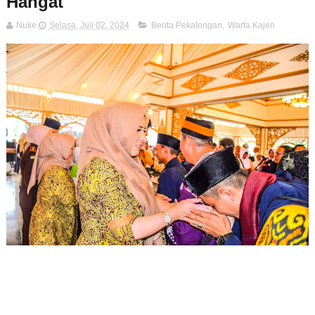
Hangat
Nuke
Selasa, Juli 02, 2024
Berita Pekalongan
,
Warta Kajen