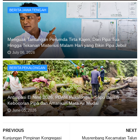
BERITA JAWA TENGAH
Menguak Tantangan Perumda Tirta Kajen, Dari Pipa Tua
Hingga Tekanan Misterius Malam Hari yang Bikin Pipa Jebol
July 06, 2026
BERITA PEKALONGAN
Antisipasi El Nino 2026, PDAM Pekalongan 'Sapu Bersih'
Kebocoran Pipa dan Amankan Mata Air Mudal
June 05, 2026
PREVIOUS
NEXT
Kunjungan Pimpinan Kongregasi
Musrenbang Kecamatan Talun