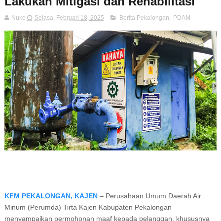
Lakukan Mitigasi dan Rehabilitasi
Nuke
Selasa, Februari 18, 2025
Berita Pekalongan
,
PDAM
KFM PEKALONGAN, KAJEN
– Perusahaan Umum Daerah Air
Minum (Perumda) Tirta Kajen Kabupaten Pekalongan
menyampaikan permohonan maaf kepada pelanggan, khususnya