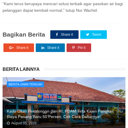
“Kami terus berupaya mencari solusi terbaik agar pasokan air bagi
pelanggan dapat kembali normal,” tutup Nur Wachid.
Bagikan Berita
Share it
Tweet
Share it
Share it
Pin it
BERITA LAINNYA
BERITA JAWA TENGAH
Kado Ultah Pekalongan dan RI, PDAM Tirta Kajen Pangkas
Biaya Pasang Baru 50 Persen, Cek Cara Daftarnya!
August 05, 2026