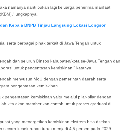
maka namanya nanti bukan lagi keluarga penerima manfaat
 (KBM)," ungkapnya.
r dan Kepala BNPB Tinjau Langsung Lokasi Longsor
l serta berbagai pihak terkait di Jawa Tengah untuk
ngah dan seluruh Dinsos kabupaten/kota se-Jawa Tengah dan
aborasi untuk pengentasan kemiskinan," katanya.
 tengah menyusun MoU dengan pemerintah daerah serta
ogram pengentasan kemiskinan.
uk pengentasan kemiskinan yaitu melalui pilar-pilar dengan
ah kita akan memberikan contoh untuk proses graduasi di
h pusat yang menargetkan kemiskinan ekstrem bisa ditekan
n secara keseluruhan turun menjadi 4,5 persen pada 2029.