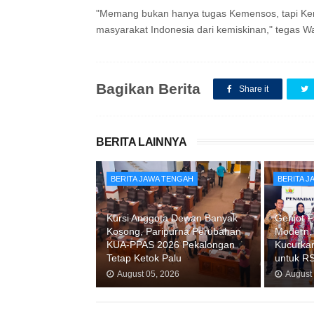
"Memang bukan hanya tugas Kemensos, tapi Kem
masyarakat Indonesia dari kemiskinan," tegas 
Bagikan Berita
Share it
BERITA LAINNYA
BERITA JAWA TENGAH
BERITA 
Kursi Anggota Dewan Banyak
Genjot F
Kosong, Paripurna Perubahan
Modern,
KUA-PPAS 2026 Pekalongan
Kucurkan
Tetap Ketok Palu
untuk R
August 05, 2026
August