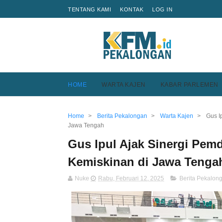
TENTANG KAMI
KONTAK
LOG IN
HOME
WARTA KAJEN
KABAR PARLEMEN
Home
>
Berita Pekalongan
>
Warta Kajen
>
Gus I
Jawa Tengah
Gus Ipul Ajak Sinergi Pe
Kemiskinan di Jawa Tenga
Nuke
Rabu, Februari 12, 2025
Berita Pekalon