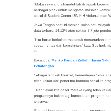
"Maka sekarang alhamdulillah di bawah kepemim
berbagai pihak untuk mengatasi masalah kemiski
sosial di Student Center UIN K.H Abdurrahman 
Jawa Tengah saat ini menjadi salah satu wilayah 
data terbaru, 14,12% atau sekitar 3,7 juta pendu
"Kita harus berkolaborasi untuk menurunkan kemi
cepat mentas dari kemiskinan," kata Gus Ipul, 
ini.
Baca juga:
Menko Pangan Zulkifli Hasan Salu
Pekalongan
Sebagai langkah konkret, Kementerian Sosial 
telah keluar dari penerima bantuan sosial ke p
"Nanti akan kita geser mereka (yang telah kelua
programnya bukan lagi bansos, tapi program ba
jelasnya.
Gus Ipul juga menyoroti peran penting perguru