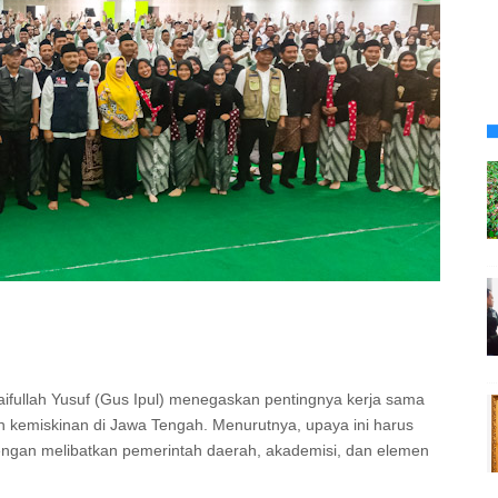
aifullah Yusuf (Gus Ipul) menegaskan pentingnya kerja sama
kemiskinan di Jawa Tengah. Menurutnya, upaya ini harus
dengan melibatkan pemerintah daerah, akademisi, dan elemen