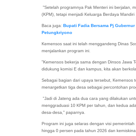
"Setelah programnya Pak Menteri ini berjalan, 
(KPM), tetapi menjadi Keluarga Berdaya Mandiri
Baca juga:
Bupati Fadia Bersama Pj Gubernu
Petungkriyono
Kemensos saat ini telah menggandeng Dinas Sosia
menjalankan program ini.
"Kemensos bekerja sama dengan Dinsos Jawa Te
didukung komisi E dan kampus, kita akan berkol
Sebagai bagian dari upaya tersebut, Kemensos
menargetkan tiga desa sebagai percontohan pr
"Jadi di Jateng ada dua cara yang dilakukan unt
menggraduasi 10 KPM per tahun, dan kedua adal
desa-desa," paparnya.
Program ini juga selaras dengan visi pemerinta
hingga 0 persen pada tahun 2026 dan kemiskina