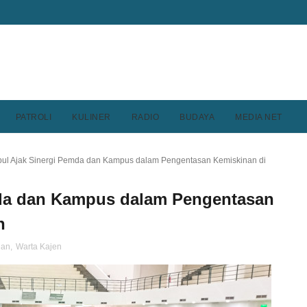
PATROLI
KULINER
RADIO
BUDAYA
MEDIA NET
pul Ajak Sinergi Pemda dan Kampus dalam Pengentasan Kemiskinan di
mda dan Kampus dalam Pengentasan
h
gan
,
Warta Kajen