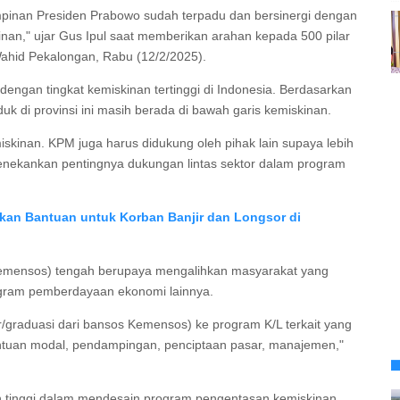
pinan Presiden Prabowo sudah terpadu dan bersinergi dengan
nan," ujar Gus Ipul saat memberikan arahan kepada 500 pilar
Wahid Pekalongan, Rabu (12/2/2025).
dengan tingkat kemiskinan tertinggi di Indonesia. Berdasarkan
duk di provinsi ini masih berada di bawah garis kemiskinan.
skinan. KPM juga harus didukung oleh pihak lain supaya lebih
menekankan pentingnya dukungan lintas sektor dalam program
rkan Bantuan untuk Korban Banjir dan Longsor di
(Kemensos) tengah berupaya mengalihkan masyarakat yang
rogram pemberdayaan ekonomi lainnya.
r/graduasi dari bansos Kemensos) ke program K/L terkait yang
ntuan modal, pendampingan, penciptaan pasar, manajemen,"
an tinggi dalam mendesain program pengentasan kemiskinan