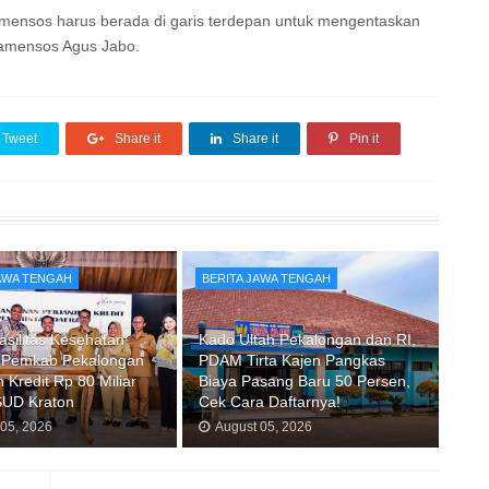
ensos harus berada di garis terdepan untuk mengentaskan
Wamensos Agus Jabo.
Tweet
Share it
Share it
Pin it
JAWA TENGAH
BERITA JAWA TENGAH
asilitas Kesehatan
Kado Ultah Pekalongan dan RI,
 Pemkab Pekalongan
PDAM Tirta Kajen Pangkas
 Kredit Rp 80 Miliar
Biaya Pasang Baru 50 Persen,
SUD Kraton
Cek Cara Daftarnya!
 05, 2026
August 05, 2026