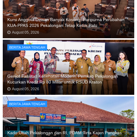
Kursi Anggota Dewan Banyak Kosong, Paripurna Perubahan
KUA-PPAS 2026 Pekalongan Tetap Ketok Palu
August 05, 2026
BERITA JAWA TENGAH
Genjot Fasilitas Kesehatan Modern, Pemkab Pekalongan
Kucurkan Kredit Rp 80 Miliar untuk RSUD Kraton
August 05, 2026
BERITA JAWA TENGAH
Kado Ultah Pekalongan dan RI, PDAM Tirta Kajen Pangkas