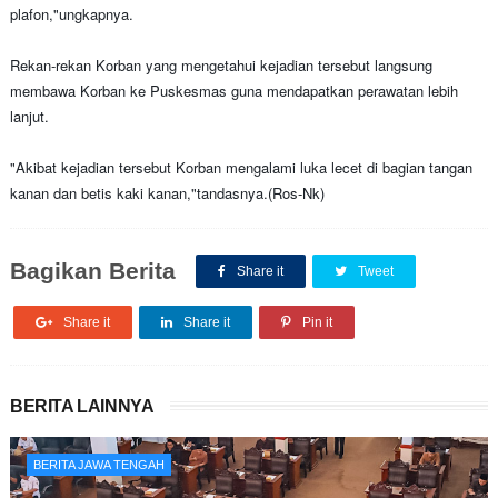
plafon,"ungkapnya.
Rekan-rekan Korban yang mengetahui kejadian tersebut langsung
membawa Korban ke Puskesmas guna mendapatkan perawatan lebih
lanjut.
"Akibat kejadian tersebut Korban mengalami luka lecet di bagian tangan
kanan dan betis kaki kanan,"tandasnya.(Ros-Nk)
Bagikan Berita
Share it
Tweet
Share it
Share it
Pin it
BERITA LAINNYA
BERITA JAWA TENGAH