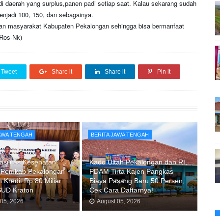
i daerah yang surplus,panen padi setiap saat. Kalau sekarang sudah
enjadi 100, 150, dan sebagainya.
n masyarakat Kabupaten Pekalongan sehingga bisa bermanfaat
(Ros-Nk)
Tweet
Share it
Share it
Pin it
JAWA TENGAH
BERITA JAWA TENGAH
asilitas Kesehatan
Kado Ultah Pekalongan dan RI,
 Pemkab Pekalongan
PDAM Tirta Kajen Pangkas
 Kredit Rp 80 Miliar
Biaya Pasang Baru 50 Persen,
SUD Kraton
Cek Cara Daftarnya!
 05, 2026
August 05, 2026