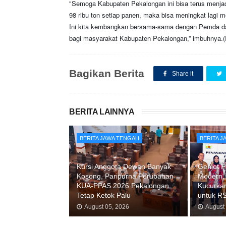
"Semoga Kabupaten Pekalongan ini bisa terus menjad
98 ribu ton setiap panen, maka bisa meningkat lagi m
Ini kita kembangkan bersama-sama dengan Pemda da
bagi masyarakat Kabupaten Pekalongan,” imbuhnya.
Bagikan Berita
Share it
BERITA LAINNYA
BERITA JAWA TENGAH
BERITA 
Kursi Anggota Dewan Banyak
Genjot F
Kosong, Paripurna Perubahan
Modern,
KUA-PPAS 2026 Pekalongan
Kucurkan
Tetap Ketok Palu
untuk R
August 05, 2026
August