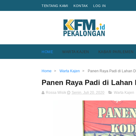
TENTANG KAMI
KONTAK
LOG IN
HOME
WARTA KAJEN
KABAR PARLEMEN
Home
>
Warta Kajen
>
Panen Raya Padi di Lahan 
Panen Raya Padi di Lahan
Rossa Wisik
Senin, Juli 20, 2020
Warta Kajen