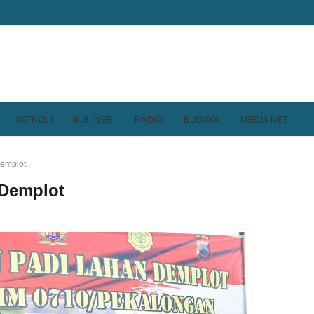
PATROLI
KULINER
RADIO
BUDAYA
MEDIA NET
Demplot
 Demplot