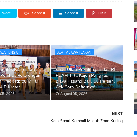
Tweet
Share it
Share it
Pin it
JAWA TENGAH
BERITA JAWA TENGAH
asilitas Kesehatan
Kado Ultah Pekalongan dan RI,
 Pemkab Pekalongan
PDAM Tirta Kajen Pangkas
 Kredit Rp 80 Miliar
Biaya Pasang Baru 50 Persen,
SUD Kraton
Cek Cara Daftarnya!
 05, 2026
August 05, 2026
NEXT
Kota Santri Kembali Masuk Zona Kuning