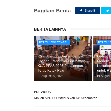
Bagikan Berita
Share it
BERITA LAINNYA
BERITA JAWA TENGAH
BERITA 
Kursi Anggota Dewan Banyak
Genjot F
Kosong, Paripurna Perubahan
Modern,
KUA-PPAS 2026 Pekalongan
Kucurkan
Tetap Ketok Palu
untuk R
August 05, 2026
August
PREVIOUS
Ribuan APD Di Distribusikan Ke Kecamatan