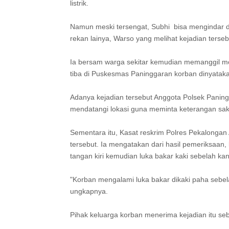
listrik.
Namun meski tersengat, Subhi bisa mengindar d
rekan lainya, Warso yang melihat kejadian ters
Ia bersam warga sekitar kemudian memanggil 
tiba di Puskesmas Paninggaran korban dinyataka
Adanya kejadian tersebut Anggota Polsek Panin
mendatangi lokasi guna meminta keterangan sa
Sementara itu, Kasat reskrim Polres Pekalonga
tersebut. Ia mengatakan dari hasil pemeriksaan
tangan kiri kemudian luka bakar kaki sebelah ka
"Korban mengalami luka bakar dikaki paha sebela
ungkapnya.
Pihak keluarga korban menerima kejadian itu se