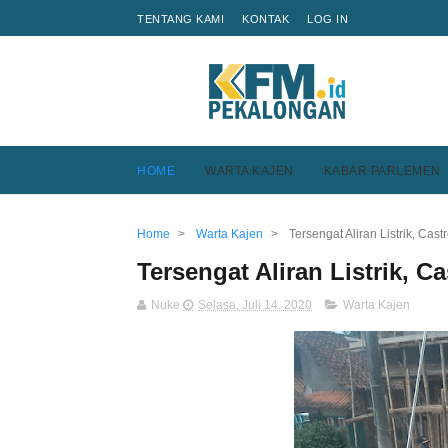
TENTANG KAMI
KONTAK
LOG IN
HOME
WARTA KAJEN
KABAR PARLEMEN
Home
>
Warta Kajen
>
Tersengat Aliran Listrik, Cas
Tersengat Aliran Listrik, 
Nuke
Selasa, Juli 14, 2020
Warta Kajen