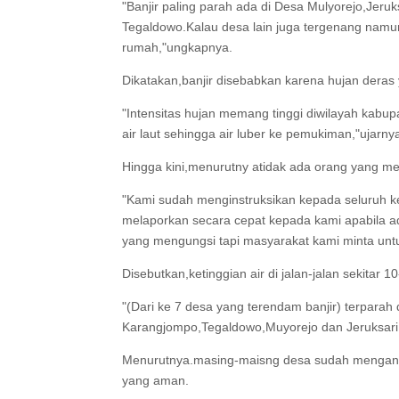
"Banjir paling parah ada di Desa Mulyorejo,Jer
Tegaldowo.Kalau desa lain juga tergenang namu
rumah,"ungkapnya.
Dikatakan,banjir disebabkan karena hujan deras
"Intensitas hujan memang tinggi diwilayah kabu
air laut sehingga air luber ke pemukiman,"ujarny
Hingga kini,menurutny atidak ada orang yang m
"Kami sudah menginstruksikan kepada seluruh k
melaporkan secara cepat kepada kami apabila ada
yang mengungsi tapi masyarakat kami minta unt
Disebutkan,ketinggian air di jalan-jalan sekita
"(Dari ke 7 desa yang terendam banjir) terparah 
Karangjompo,Tegaldowo,Muyorejo dan Jeruksari
Menurutnya.masing-maisng desa sudah mengantis
yang aman.