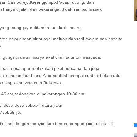
uksari,Samborejo,Karangjompo,Pacar,Pucung, dan
n hanya dijalan dan pekarangan,tidak sampai masuk
 yang mengguyur ditambah air laut pasang.
paten pekalongan,air sungai meluap dan tadi malam ada pasang
a.
engungsi,namun masyarakat diminta untuk waspada.
epala desa agar melakukan piket bencana dan juga
 kejadian luar biasa.Alhamdulillah sampai saat ini belum ada
uk siaga dan waspada,"tuturnya.
r 10-40 cm,sedangkan di pekarangan 10-30 cm.
di desa-desa sebelah utara yakni
,"sebutnya.
ipasi dengan menyiapkan tempat pengungsian dititik-titik