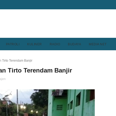
PATROLI
KULINER
RADIO
BUDAYA
MEDIA NET
 Tirto Terendam Banjir
n Tirto Terendam Banjir
ajen