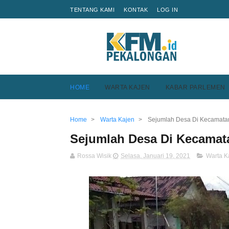
TENTANG KAMI
KONTAK
LOG IN
HOME
WARTA KAJEN
KABAR PARLEMEN
Home
>
Warta Kajen
>
Sejumlah Desa Di Kecamatan
Sejumlah Desa Di Kecamata
Rossa Wisik
Selasa, Januari 19, 2021
Warta K