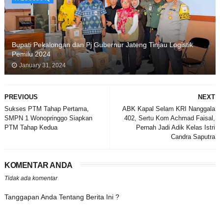
Bupati Pekalongan dan Pj Gubernur Jateng Tinjau Logistik
Pemilu 2024
January 31, 2024
PREVIOUS
NEXT
Sukses PTM Tahap Pertama,
ABK Kapal Selam KRI Nanggala
SMPN 1 Wonopringgo Siapkan
402, Sertu Kom Achmad Faisal,
PTM Tahap Kedua
Pernah Jadi Adik Kelas Istri
Candra Saputra
KOMENTAR ANDA
Tidak ada komentar
Tanggapan Anda Tentang Berita Ini ?