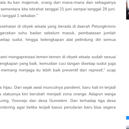
sata itu kan majemuk, orang dari mana-mana dan sebagainya
ementara kita istirahat tanggal 21 juni sampai tanggal 28 juni.
tanggal 1 sekalian."
kesehatan di obyek wisata yang berada di daerah Petungkriono
pengecekan suhu badan sebelum masuk, pembatasan jumlah
etiap sudut, hingga kelengkapan alat pelindung diri semua
kami mengapresiasi temen-temen di obyek wisata sudah sesuai
ngkapan yang baik, kemudian cuci tangan disetiap sudut juga
memang menjaga itu lebih baik preventif dari represif," ucap
hijau. Dari sejak awal munculnya pandemi, baru kali ini terjadi
 statusnya kini berubah menjadi zona orange. Adapun warga
yupuring, Yosorejo dan desa Gumelem. Dan terhadap tiga desa
itoring agar ketika terjadi kasus penularan baru bisa segera