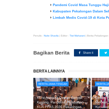
Pandemi Covid Masa Tunggu Haji
Kabupaten Pekalongan Dalam Seh
Limbah Medis Covid-19 di Kota 
Penulis :
Nuke Shavila
| Editor :
Tiwi Maharani
| Berita Pekalongan
Bagikan Berita
Share it
BERITA LAINNYA
BERITA JAWA TENGAH
BERITA 
Kursi Anggota Dewan Banyak
Genjot F
Kosong, Paripurna Perubahan
Modern,
KUA-PPAS 2026 Pekalongan
Kucurkan