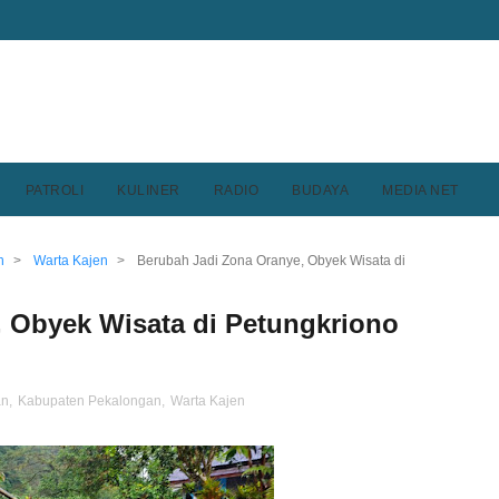
PATROLI
KULINER
RADIO
BUDAYA
MEDIA NET
n
>
Warta Kajen
>
Berubah Jadi Zona Oranye, Obyek Wisata di
 Obyek Wisata di Petungkriono
an
,
Kabupaten Pekalongan
,
Warta Kajen