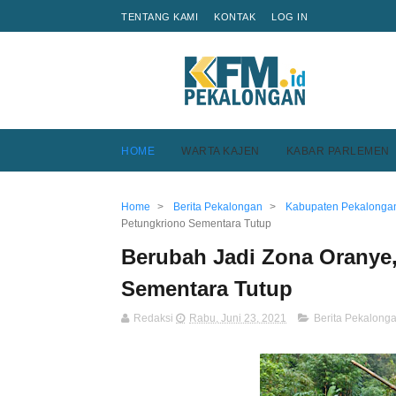
TENTANG KAMI
KONTAK
LOG IN
HOME
WARTA KAJEN
KABAR PARLEMEN
Home
>
Berita Pekalongan
>
Kabupaten Pekalonga
Petungkriono Sementara Tutup
Berubah Jadi Zona Oranye,
Sementara Tutup
Redaksi
Rabu, Juni 23, 2021
Berita Pekalong