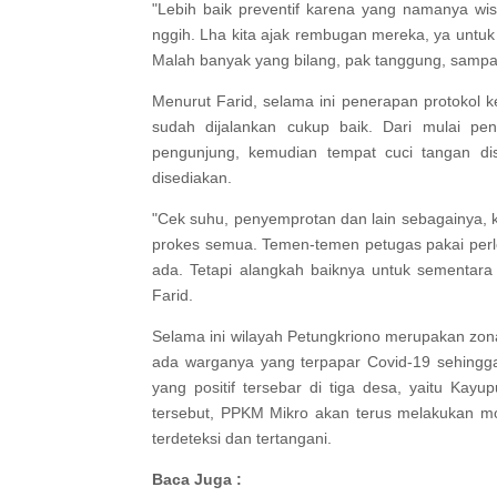
"Lebih baik preventif karena yang namanya wi
nggih. Lha kita ajak rembugan mereka, ya untuk s
Malah banyak yang bilang, pak tanggung, sampai 
Menurut Farid, selama ini penerapan protokol 
sudah dijalankan cukup baik. Dari mulai 
pengunjung, kemudian tempat cuci tangan dis
disediakan.
"Cek suhu, penyemprotan dan lain sebagainya, 
prokes semua. Temen-temen petugas pakai perle
ada. Tetapi alangkah baiknya untuk sementara 
Farid.
Selama ini wilayah Petungkriono merupakan zona 
ada warganya yang terpapar Covid-19 sehingga
yang positif tersebar di tiga desa, yaitu Ka
tersebut, PPKM Mikro akan terus melakukan mon
terdeteksi dan tertangani.
Baca Juga :