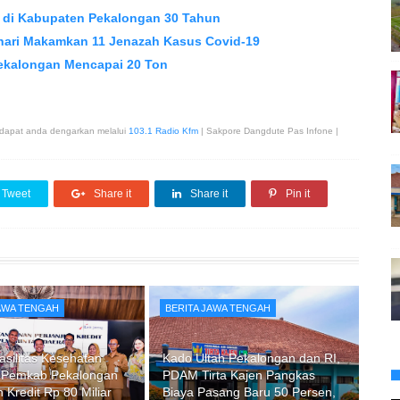
 di Kabupaten Pekalongan 30 Tahun
ari Makamkan 11 Jenazah Kasus Covid-19
Pekalongan Mencapai 20 Ton
 dapat anda dengarkan melalui
103.1 Radio Kfm
| Sakpore Dangdute Pas Infone |
Tweet
Share it
Share it
Pin it
JAWA TENGAH
BERITA JAWA TENGAH
asilitas Kesehatan
Kado Ultah Pekalongan dan RI,
 Pemkab Pekalongan
PDAM Tirta Kajen Pangkas
 Kredit Rp 80 Miliar
Biaya Pasang Baru 50 Persen,