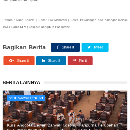
Penulis : Nuke Shavila | Editor Tiwi Maharani | Berita Pekalongan bisa didengar melalui
103.1 Radio KFM | Sakpore Dangdute Pas Infone
Bagikan Berita
Share it
Tweet
Share it
Share it
Pin it
BERITA LAINNYA
BERITA JAWA TENGAH
Kursi Anggota Dewan Banyak Kosong, Paripurna Perubahan