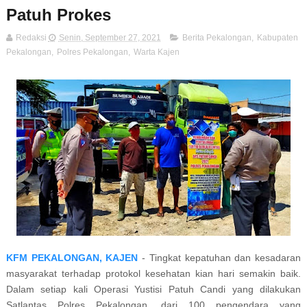
Patuh Prokes
Redaksi
Senin, September 27, 2021
Berita Pekalongan
,
Kabupaten
Pekalongan
,
Polres Pekalongan
,
Warta Kajen
KFM PEKALONGAN, KAJEN
- Tingkat kepatuhan dan kesadaran
masyarakat terhadap protokol kesehatan kian hari semakin baik.
Dalam setiap kali Operasi Yustisi Patuh Candi yang dilakukan
Satlantas Polres Pekalongan, dari 100 pengendara yang