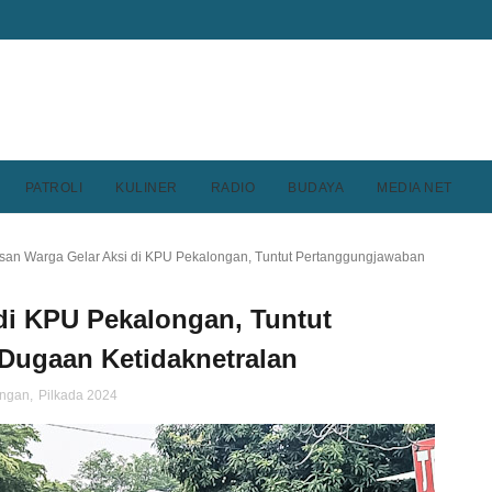
PATROLI
KULINER
RADIO
BUDAYA
MEDIA NET
san Warga Gelar Aksi di KPU Pekalongan, Tuntut Pertanggungjawaban
di KPU Pekalongan, Tuntut
Dugaan Ketidaknetralan
ongan
,
Pilkada 2024