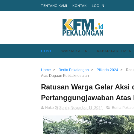
TENTANG KAMI
KONTAK
LOG IN
HOME
WARTA KAJEN
KABAR PARLEMEN
Home
>
Berita Pekalongan
>
Pilkada 2024
>
Ratu
Atas Dugaan Ketidaknetralan
Ratusan Warga Gelar Aksi 
Pertanggungjawaban Atas 
Nuke
Senin, November 11, 2024
Berita Pekal