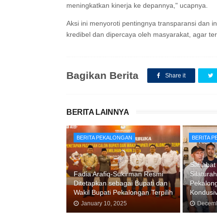
meningkatkan kinerja ke depannya," ucapnya.
Aksi ini menyoroti pentingnya transparansi da
kredibel dan dipercaya oleh masyarakat, agar te
Bagikan Berita
Share it
BERITA LAINNYA
BERITA PEKALONGAN
BERITA 
Sahabat 
Fadia Arafiq-Sukirman Resmi
Silatura
Ditetapkan sebagai Bupati dan
Pekalon
Wakil Bupati Pekalongan Terpilih
Kondusiv
January 10, 2025
Decemb