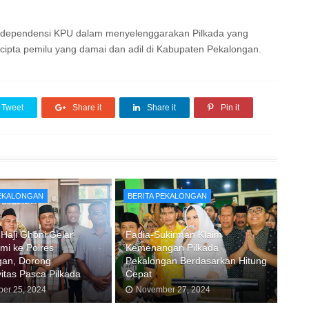
n independensi KPU dalam menyelenggarakan Pilkada yang
rcipta pemilu yang damai dan adil di Kabupaten Pekalongan.
Tweet
Share it
Share it
Pin it
PEKALONGAN
BERITA PEKALONGAN
Haji Ghoni Gelar
Fadia-Sukirman Klaim
hmi ke Polres
Kemenangan Pilkada
gan, Dorong
Pekalongan Berdasarkan Hitung
itas Pasca Pilkada
Cepat
er 25, 2024
November 27, 2024