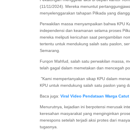
(11/11/2024). Mereka menuntut pertanggungjaw
menyelenggarakan tahapan Pilkada yang diangga
Perwakilan massa menyampaikan bahwa KPU Kab
independensi dan keamanan selama proses Pilka
mereka meliputi kericuhan saat pengambilan nom
tertentu untuk mendukung salah satu paslon, ser
Semarang.
Furqon Mahfud, salah satu perwakilan massa, 
telah gagal dalam memetakan dan mencegah pot
"Kami mempertanyakan sikap KPU dalam menang
KPU untuk mendukung salah satu paslon yang da
Baca juga:
Viral Video Pendataan Warga Cat
Menurutnya, kejadian ini berpotensi merusak in
keresahan masyarakat yang menginginkan proses
merespons setelah terjadi aksi protes dari mas
tugasnya.