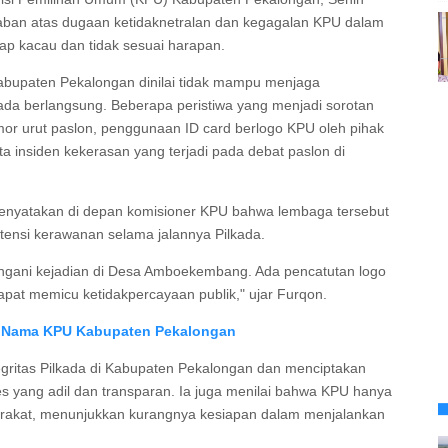
aban atas dugaan ketidaknetralan dan kegagalan KPU dalam
p kacau dan tidak sesuai harapan.
upaten Pekalongan dinilai tidak mampu menjaga
da berlangsung. Beberapa peristiwa yang menjadi sorotan
or urut paslon, penggunaan ID card berlogo KPU oleh pihak
ta insiden kekerasan yang terjadi pada debat paslon di
menyatakan di depan komisioner KPU bahwa lembaga tersebut
ensi kerawanan selama jalannya Pilkada.
ani kejadian di Desa Amboekembang. Ada pencatutan logo
pat memicu ketidakpercayaan publik," ujar Furqon.
ut Nama KPU Kabupaten Pekalongan
tegritas Pilkada di Kabupaten Pekalongan dan menciptakan
 yang adil dan transparan. Ia juga menilai bahwa KPU hanya
yarakat, menunjukkan kurangnya kesiapan dalam menjalankan