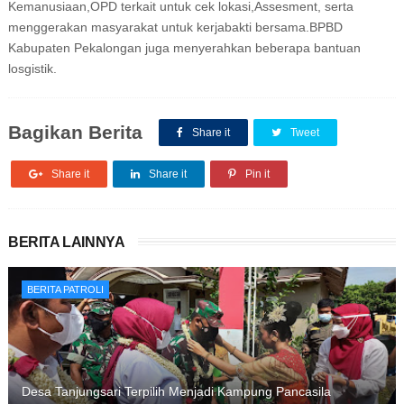
Kemanusiaan,OPD terkait untuk cek lokasi,Assesment, serta
menggerakan masyarakat untuk kerjabakti bersama.BPBD
Kabupaten Pekalongan juga menyerahkan beberapa bantuan
losgistik.
Bagikan Berita
Share it
Tweet
Share it
Share it
Pin it
BERITA LAINNYA
BERITA PATROLI
Desa Tanjungsari Terpilih Menjadi Kampung Pancasila