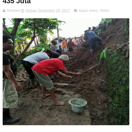
435 Juta
Redaksi
Selasa, Desember 26, 2017
kajen news
,
Slider