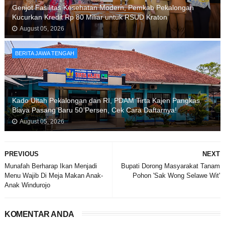
Genjot Fasilitas Kesehatan Modern, Pemkab Pekalongan
Kucurkan Kredit Rp 80 Miliar untuk RSUD Kraton
August 05, 2026
BERITA JAWA TENGAH
Kado Ultah Pekalongan dan RI, PDAM Tirta Kajen Pangkas
Biaya Pasang Baru 50 Persen, Cek Cara Daftarnya!
August 05, 2026
PREVIOUS
NEXT
Munafah Berharap Ikan Menjadi
Bupati Dorong Masyarakat Tanam
Menu Wajib Di Meja Makan Anak-
Pohon 'Sak Wong Selawe Wit'
Anak Windurojo
KOMENTAR ANDA