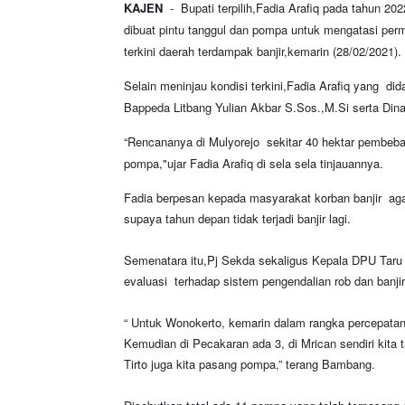
KAJEN
- Bupati terpilih,Fadia Arafiq pada tahun 
dibuat pintu tanggul dan pompa untuk mengatasi perma
terkini daerah terdampak banjir,kemarin (28/02/2021).
Selain meninjau kondisi terkini,Fadia Arafiq yang di
Bappeda Litbang Yulian Akbar S.Sos.,M.Si serta Dinas 
“Rencananya di Mulyorejo sekitar 40 hektar pembebas
pompa,"ujar Fadia Arafiq di sela sela tinjauannya.
Fadia berpesan kepada masyarakat korban banjir aga
supaya tahun depan tidak terjadi banjir lagi.
Semenatara itu,Pj Sekda sekaligus Kepala DPU Tar
evaluasi terhadap sistem pengendalian rob dan banjir
“ Untuk Wonokerto, kemarin dalam rangka percepatan
Kemudian di Pecakaran ada 3, di Mrican sendiri kit
Tirto juga kita pasang pompa,” terang Bambang.