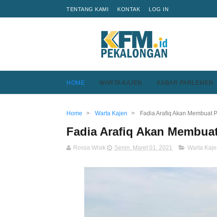
TENTANG KAMI
KONTAK
LOG IN
HOME
WARTA KAJEN
KABAR PARLEMEN
Home
>
Warta Kajen
>
Fadia Arafiq Akan Membuat 
Fadia Arafiq Akan Membuat
Rossa Wisik
Senin, Maret 01, 2021
Warta Kaje