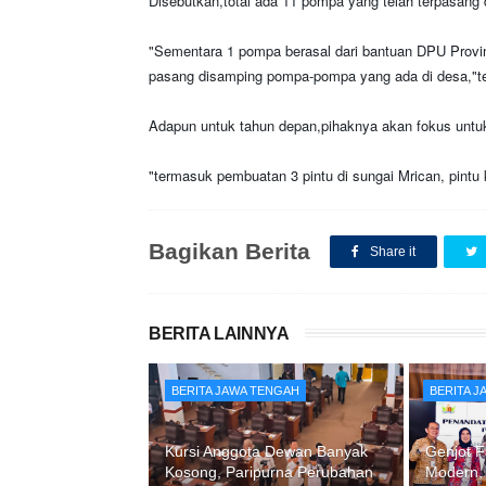
Disebutkan,total ada 11 pompa yang telah terpasang 
"Sementara 1 pompa berasal dari bantuan DPU Provin
pasang disamping pompa-pompa yang ada di desa,"t
Adapun untuk tahun depan,pihaknya akan fokus untu
"termasuk pembuatan 3 pintu di sungai Mrican, pint
Bagikan Berita
Share it
BERITA LAINNYA
BERITA JAWA TENGAH
BERITA 
Kursi Anggota Dewan Banyak
Genjot F
Kosong, Paripurna Perubahan
Modern,