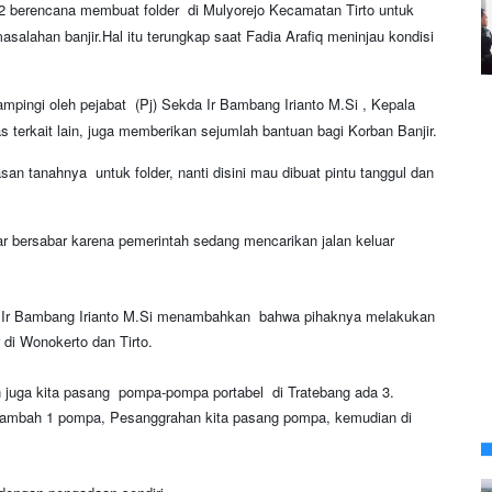
2022 berencana membuat
folder di Mulyorejo Kecamatan Tirto untuk
salahan banjir.Hal itu terungkap saat Fadia Arafiq meninjau kondisi
dampingi oleh pejabat
(Pj) Sekda Ir Bambang Irianto M.Si , Kepala
terkait lain,
juga memberikan sejumlah bantuan bagi Korban Banjir.
an tanahnya untuk folder, nanti disini mau dibuat pintu tanggul dan
r bersabar karena pemerintah sedang mencarikan jalan keluar
u Ir Bambang Irianto M.Si menambahkan bahwa pihaknya melakukan
 di Wonokerto dan Tirto.
 juga kita pasang pompa-pompa portabel di Tratebang ada 3.
a tambah 1 pompa, Pesanggrahan kita pasang pompa, kemudian di