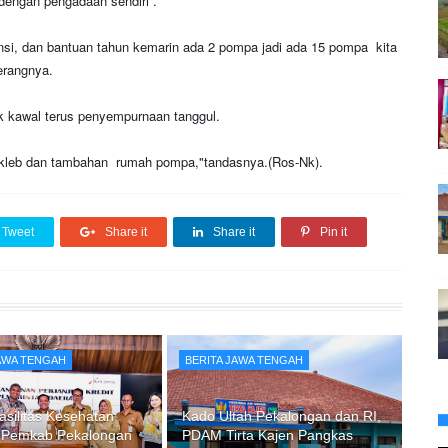
dengan pengadaan sendiri .
si, dan bantuan tahun kemarin ada 2 pompa jadi ada 15 pompa kita
erangnya.
k kawal terus penyempurnaan tanggul.
u kleb dan tambahan rumah pompa,"tandasnya.(Ros-Nk).
Tweet
Share it
Share it
Pin it
JAWA TENGAH
BERITA JAWA TENGAH
asilitas Kesehatan
Kado Ultah Pekalongan dan RI,
 Pemkab Pekalongan
PDAM Tirta Kajen Pangkas