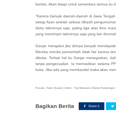
berlalu. Akan tetapi untuk sementara semua itu
"Karena banyak daerah-daerah di Jawa Tengah 
setiap Azan setelah selesai dikasih pengumuma
disitu takmirnya saja, paling tiga atau lima or
yang memimpin takmirnya saja yang lain dirumah. 
Ganjar mengakui jika dirinya banyak mendapatk
Mereka menilai pemerintah tidak fair karena t
dibuka. Terkait hal itu Ganjar menegaskan, 
tanpa pengecualian. Ia memastikan selama PP
buka. Jika ada yang membandel maka akan men
Penulis : Nuke Shavila | Editor : Tiwi Maharani | Berita Pekalong
Bagikan Berita
Share it