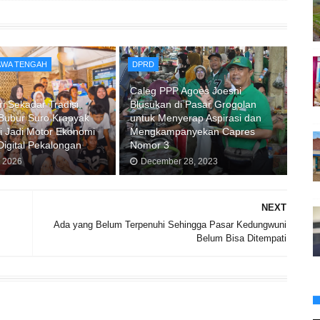
JAWA TENGAH
DPRD
Caleg PPP Agoes Joesni
ri Sekadar Tradisi,
Blusukan di Pasar Grogolan
 Bubur Suro Krapyak
untuk Menyerap Aspirasi dan
i Jadi Motor Ekonomi
Mengkampanyekan Capres
Digital Pekalongan
Nomor 3
, 2026
December 28, 2023
NEXT
Ada yang Belum Terpenuhi Sehingga Pasar Kedungwuni
Belum Bisa Ditempati