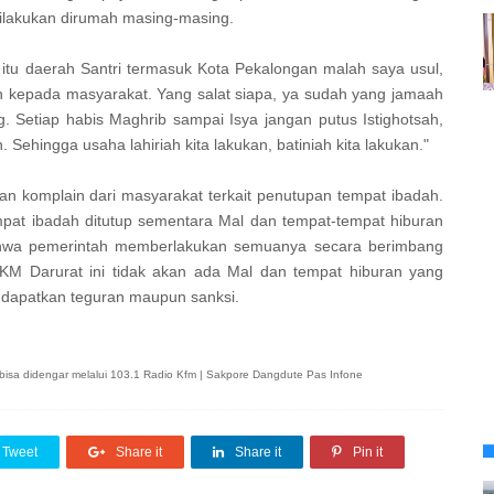
 dilakukan dirumah masing-masing.
itu daerah Santri termasuk Kota Pekalongan malah saya usul,
n kepada masyarakat. Yang salat siapa, ya sudah yang jamaah
ang. Setiap habis Maghrib sampai Isya jangan putus Istighotsah,
Sehingga usaha lahiriah kita lakukan, batiniah kita lakukan."
an komplain dari masyarakat terkait penutupan tempat ibadah.
empat ibadah ditutup sementara Mal dan tempat-tempat hiburan
bahwa pemerintah memberlakukan semuanya secara berimbang
KM Darurat ini tidak akan ada Mal dan tempat hiburan yang
dapatkan teguran maupun sanksi
.
an bisa didengar melalui 103.1 Radio Kfm | Sakpore Dangdute Pas Infone
Tweet
Share it
Share it
Pin it