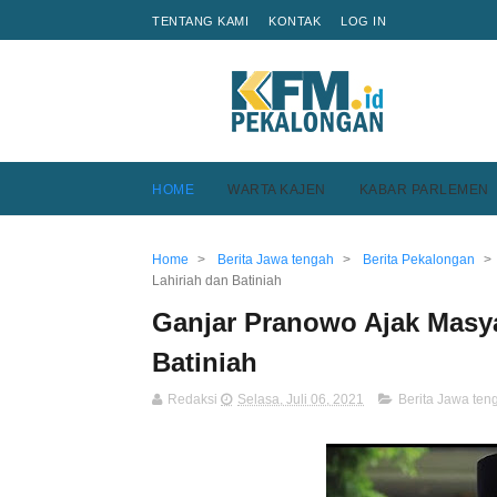
TENTANG KAMI
KONTAK
LOG IN
HOME
WARTA KAJEN
KABAR PARLEMEN
Home
>
Berita Jawa tengah
>
Berita Pekalongan
>
Lahiriah dan Batiniah
Ganjar Pranowo Ajak Masyar
Batiniah
Redaksi
Selasa, Juli 06, 2021
Berita Jawa ten