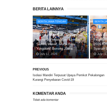
BERITA LAINNYA
BERITA JAWA TENGAH
BERITA 
Tak Cuma Berburu Trofi, Kicau
Lebih da
Mania di Pekalongan Lomba
Festival
Sambil Wakaf, Murai Batu
2026 Kin
'Kingdom' Borong Juara
Syariah 
July 12, 2026
July 11
PREVIOUS
Isolasi Mandiri Terpusat Upaya Pemkot Pekalongan
Kurangi Penyebaran Covid-19
KOMENTAR ANDA
Tidak ada komentar