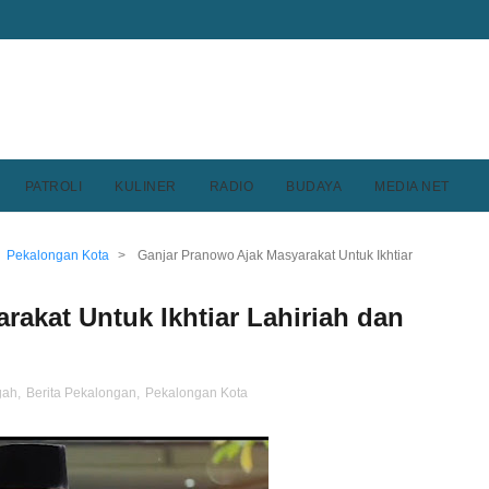
PATROLI
KULINER
RADIO
BUDAYA
MEDIA NET
Pekalongan Kota
>
Ganjar Pranowo Ajak Masyarakat Untuk Ikhtiar
akat Untuk Ikhtiar Lahiriah dan
gah
,
Berita Pekalongan
,
Pekalongan Kota