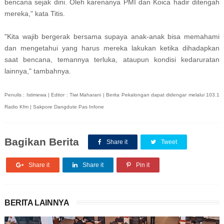
bencana sejak dini. Oleh karenanya PMI dan Koica hadir ditengah
mereka," kata Titis.
"Kita wajib bergerak bersama supaya anak-anak bisa memahami
dan mengetahui yang harus mereka lakukan ketika dihadapkan
saat bencana, temannya terluka, ataupun kondisi kedaruratan
lainnya," tambahnya.
Penulis : Istimewa | Editor : Tiwi Maharani | Berita Pekalongan dapat didengar melalui 103.1
Radio Kfm | Sakpore Dangdute Pas Infone
Bagikan Berita
Share it
Tweet
Share it
Share it
Pin it
BERITA LAINNYA