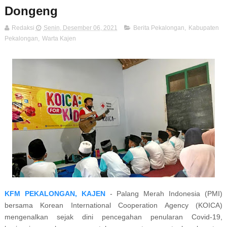
Dongeng
Redaksi
Senin, Desember 06, 2021
Berita Pekalongan
,
Kabupaten
Pekalongan
,
Warta Kajen
KFM PEKALONGAN, KAJEN
- Palang Merah Indonesia (PMI)
bersama Korean International Cooperation Agency (KOICA)
mengenalkan sejak dini pencegahan penularan Covid-19,