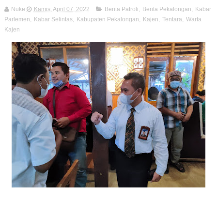
Nuke
Kamis, April 07, 2022
Berita Patroli
,
Berita Pekalongan
,
Kabar
Parlemen
,
Kabar Selintas
,
Kabupaten Pekalongan
,
Kajen
,
Tentara
,
Warta
Kajen