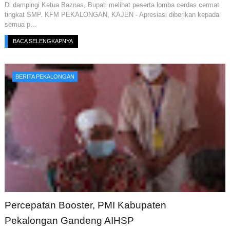
Di dampingi Ketua Baznas, Bupati melihat peserta lomba cerdas cermat
tingkat SMP. KFM PEKALONGAN, KAJEN - Apresiasi diberikan kepada
semua p...
BACA SELENGKAPNYA
BERITA PEKALONGAN
Percepatan Booster, PMI Kabupaten
Pekalongan Gandeng AIHSP