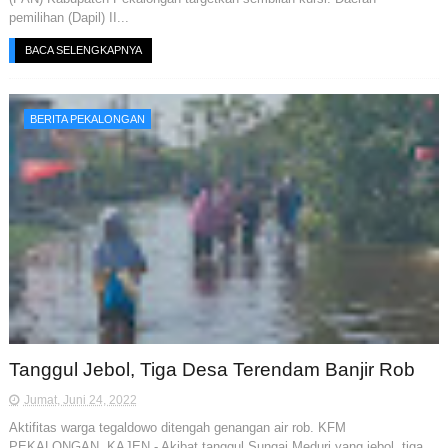
pemilihan (Dapil) II...
BACA SELENGKAPNYA
BERITA PEKALONGAN
Tanggul Jebol, Tiga Desa Terendam Banjir Rob
Jumat, Juni 24, 2022
Aktifitas warga tegaldowo ditengah genangan air rob. KFM
PEKALONGAN, KAJEN - Akibat tanggul Sungai Meduri yang jebol, tiga