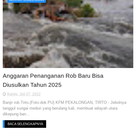
Anggaran Penanganan Rob Baru Bisa
Diusulkan Tahun 2025
Kamis, Juli 07, 2022
Banjir rob Tirto.(Foto:dok.PU) KFM PEKALONGAN, TIRTO - Jebolnya
tanggul sungai meduri yang berulang kali, membuat wilayah utara
dikepung ban...
BACA SELENGKAPNYA