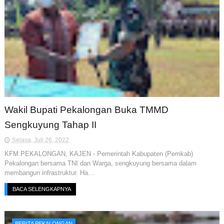
Wakil Bupati Pekalongan Buka TMMD
Sengkuyung Tahap II
Selasa, Juli 26, 2022
KFM PEKALONGAN, KAJEN - Pemerintah Kabupaten (Pemkab)
Pekalongan bersama TNI dan Warga, sengkuyung bersama dalam
membangun infrastruktur. Ha...
BACA SELENGKAPNYA
BERITA PEKALONGAN