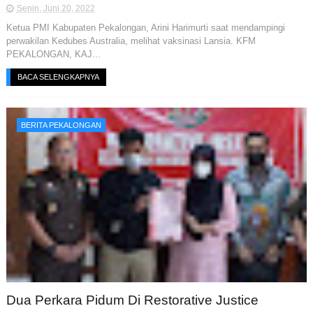
Senin, Juni 20, 2022
Ketua PMI Kabupaten Pekalongan, Arini Harimurti saat mendampingi
perwakilan Kedubes Australia, melihat vaksinasi Lansia. KFM
PEKALONGAN, KAJ...
BACA SELENGKAPNYA
BERITA PEKALONGAN
Dua Perkara Pidum Di Restorative Justice