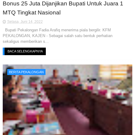
Bonus 25 Juta Dijanjikan Bupati Untuk Juara 1
MTQ Tingkat Nasional
Selasa, Juni 14, 2022
Bupati Pekalongan Fadia Arafiq menerima piala bergilir. KFM
PEKALONGAN, KAJEN - Sebagai salah satu bentuk perhatian
sekaligus memberikan s...
BACA SELENGKAPNYA
BERITA PEKALONGAN