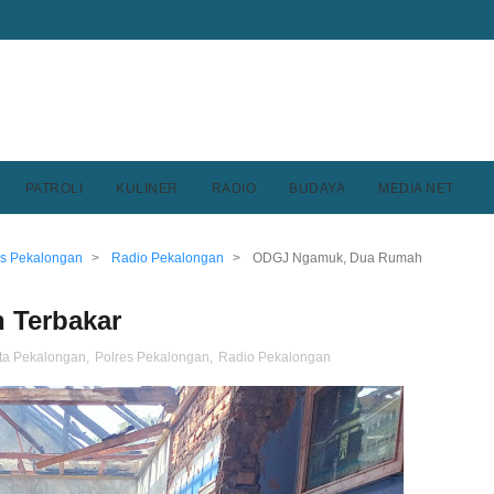
PATROLI
KULINER
RADIO
BUDAYA
MEDIA NET
es Pekalongan
>
Radio Pekalongan
>
ODGJ Ngamuk, Dua Rumah
 Terbakar
ita Pekalongan
,
Polres Pekalongan
,
Radio Pekalongan