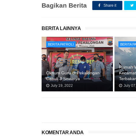
Bagikan Berita
Share it
BERITA LAINNYA
BERITA PATROLI
BERITA P
Rumah W
Oknum Guru di Pekalongan
Kecamat
Cabuli 3 Siswinya
Terbaka
July 19, 2022
July 07
KOMENTAR ANDA