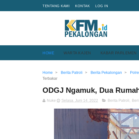
TENTANG KAMI
KONTAK
LOG IN
HOME
WARTA KAJEN
KABAR PARLEMEN
Home
>
Berita Patroli
>
Berita Pekalongan
>
Polr
Terbakar
ODGJ Ngamuk, Dua Rumah
Nuke
Selasa, Juni 14, 2022
Berita Patroli
,
Ber