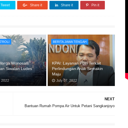
Tweet
Share it
Share it
Pin it
ATROLI
BERITA JAWA TENGAH
arga Wonosari
KPAI: Layanan Polri Terkait
an Siwalan Ludes
Perlindungan Anak Semakin
r
Maju
, 2022
July 07, 2022
NEXT
Bantuan Rumah Pompa Air Untuk Petani Sangkanjoyo