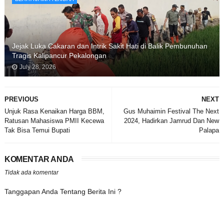
Jejak Luka Cakaran dan Intrik Sakit Hati di Balik Pembunuhan
Tragis Kalipancur Pekalongan
July 28, 2026
PREVIOUS
NEXT
Unjuk Rasa Kenaikan Harga BBM,
Gus Muhaimin Festival The Next
Ratusan Mahasiswa PMII Kecewa
2024, Hadirkan Jamrud Dan New
Tak Bisa Temui Bupati
Palapa
KOMENTAR ANDA
Tidak ada komentar
Tanggapan Anda Tentang Berita Ini ?