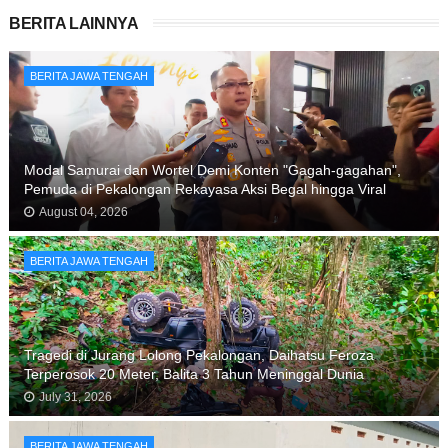
BERITA LAINNYA
BERITA JAWA TENGAH
Modal Samurai dan Wortel Demi Konten "Gagah-gagahan",
Pemuda di Pekalongan Rekayasa Aksi Begal hingga Viral
August 04, 2026
BERITA JAWA TENGAH
Tragedi di Jurang Lolong Pekalongan, Daihatsu Feroza
Terperosok 20 Meter, Balita 3 Tahun Meninggal Dunia
July 31, 2026
BERITA JAWA TENGAH