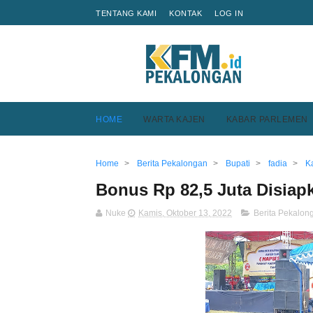
TENTANG KAMI
KONTAK
LOG IN
HOME
WARTA KAJEN
KABAR PARLEMEN
Home
>
Berita Pekalongan
>
Bupati
>
fadia
>
K
Bonus Rp 82,5 Juta Disiap
Nuke
Kamis, Oktober 13, 2022
Berita Pekalon