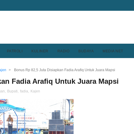
PATROLI
KULINER
RADIO
BUDAYA
MEDIA NET
ajen
>
Bonus Rp 82,5 Juta Disiapkan Fadia Arafiq Untuk Juara Mapsi
kan Fadia Arafiq Untuk Juara Mapsi
gan
,
Bupati
,
fadia
,
Kajen