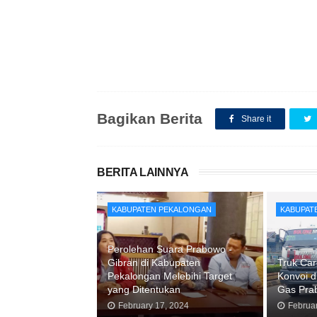
Bagikan Berita
Share it
BERITA LAINNYA
KABUPATEN PEKALONGAN
KABUPAT
Perolehan Suara Prabowo -
Gibran di Kabupaten
Truk Ca
Pekalongan Melebihi Target
Konvoi d
yang Ditentukan
Gas Pra
February 17, 2024
Februa