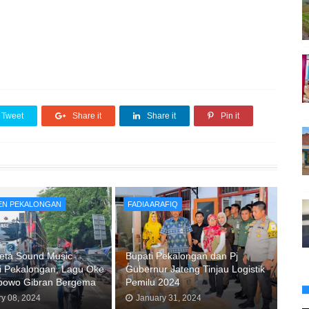
Tweet
Share it
Share it
Pin it
EN PEKALONGAN
FADIA ARAFIQ
reta Sound Music
Bupati Pekalongan dan Pj
i Pekalongan, Lagu Oke
Gubernur Jateng Tinjau Logistik
bowo Gibran Bergema
Pemilu 2024
ry 08, 2024
January 31, 2024