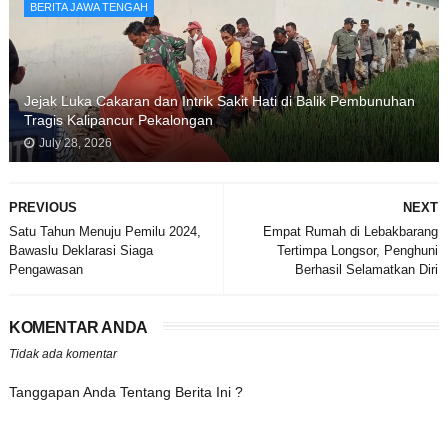
BERITA JAWA TENGAH
Jejak Luka Cakaran dan Intrik Sakit Hati di Balik Pembunuhan
Tragis Kalipancur Pekalongan
July 28, 2026
PREVIOUS
NEXT
Satu Tahun Menuju Pemilu 2024,
Empat Rumah di Lebakbarang
Bawaslu Deklarasi Siaga
Tertimpa Longsor, Penghuni
Pengawasan
Berhasil Selamatkan Diri
KOMENTAR ANDA
Tidak ada komentar
Tanggapan Anda Tentang Berita Ini ?