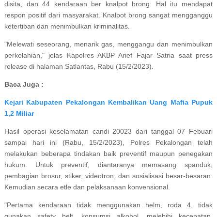
disita, dan 44 kendaraan ber knalpot brong. Hal itu mendapat
respon positif dari masyarakat. Knalpot brong sangat mengganggu
ketertiban dan menimbulkan kriminalitas.
"Melewati seseorang, menarik gas, menggangu dan menimbulkan
perkelahian," jelas Kapolres AKBP Arief Fajar Satria saat press
release di halaman Satlantas, Rabu (15/2/2023).
Baca Juga :
Kejari Kabupaten Pekalongan Kembalikan Uang Mafia Pupuk
1,2 Miliar
Hasil operasi keselamatan candi 20023 dari tanggal 07 Febuari
sampai hari ini (Rabu, 15/2/2023), Polres Pekalongan telah
melakukan beberapa tindakan baik preventif maupun penegakan
hukum. Untuk preventif, diantaranya memasang spanduk,
pembagian brosur, stiker, videotron, dan sosialisasi besar-besaran.
Kemudian secara etle dan pelaksanaan konvensional.
"Pertama kendaraan tidak menggunakan helm, roda 4, tidak
gunakan safety belt, konsumsi alkohol, melebihi kecepatan,