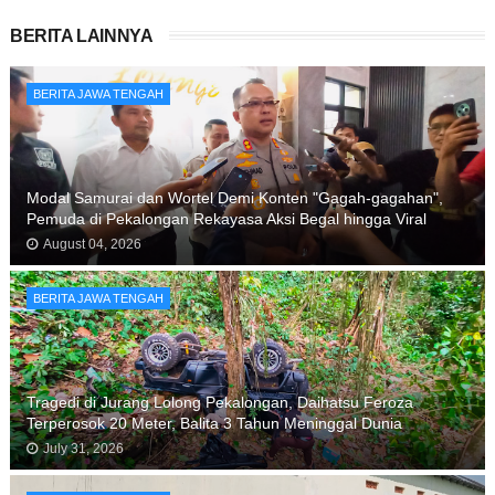
BERITA LAINNYA
BERITA JAWA TENGAH
Modal Samurai dan Wortel Demi Konten "Gagah-gagahan",
Pemuda di Pekalongan Rekayasa Aksi Begal hingga Viral
August 04, 2026
BERITA JAWA TENGAH
Tragedi di Jurang Lolong Pekalongan, Daihatsu Feroza
Terperosok 20 Meter, Balita 3 Tahun Meninggal Dunia
July 31, 2026