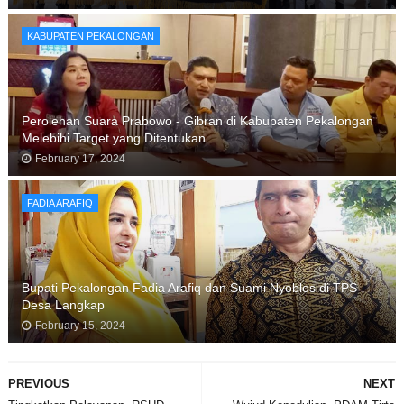
KABUPATEN PEKALONGAN
Perolehan Suara Prabowo - Gibran di Kabupaten Pekalongan
Melebihi Target yang Ditentukan
February 17, 2024
FADIA ARAFIQ
Bupati Pekalongan Fadia Arafiq dan Suami Nyoblos di TPS
Desa Langkap
February 15, 2024
PREVIOUS
NEXT