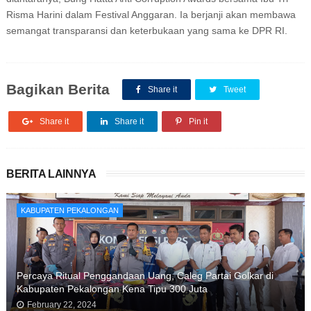
Risma Harini dalam Festival Anggaran. Ia berjanji akan membawa
semangat transparansi dan keterbukaan yang sama ke DPR RI.
Bagikan Berita
Share it
Tweet
Share it
Share it
Pin it
BERITA LAINNYA
KABUPATEN PEKALONGAN
Percaya Ritual Penggandaan Uang, Caleg Partai Golkar di
Kabupaten Pekalongan Kena Tipu 300 Juta
February 22, 2024