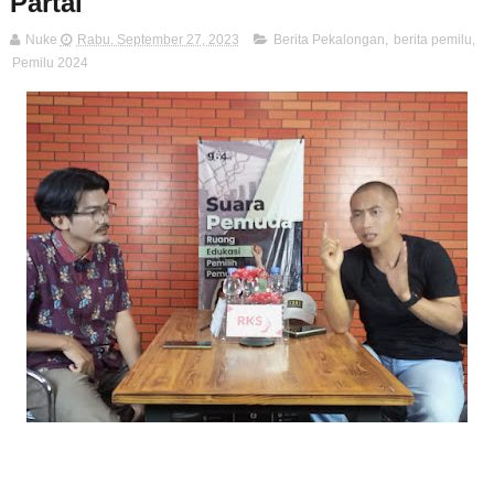
Partai
Nuke
Rabu, September 27, 2023
Berita Pekalongan
,
berita pemilu
,
Pemilu 2024