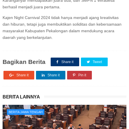
Karanganyar mendapatkan juara dua, dan SMPN 1 Wiradesa
berhasil menjadi juara pertama.
Kajen Night Carnival 2024 tidak hanya menjadi ajang kreativitas
dan hiburan, tetapi juga membuktikan soliditas dan kebersamaan
masyarakat Kabupaten Pekalongan dalam mendukung acara
daerah yang berkelanjutan.
Bagikan Berita
Share it
Tweet
Share it
Share it
Pin it
BERITA LAINNYA
BERITA JAWA TENGAH