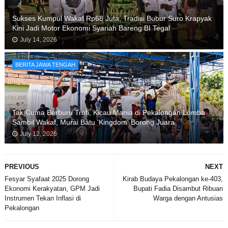
Sukses Kumpul Wakaf Rp68 Juta, Tradisi Bubur Suro Krapyak
Kini Jadi Motor Ekonomi Syariah Bareng BI Tegal
July 14, 2026
BERITA JAWA TENGAH
Tak Cuma Berburu Trofi, Kicau Mania di Pekalongan Lomba
Sambil Wakaf, Murai Batu 'Kingdom' Borong Juara
July 12, 2026
PREVIOUS
NEXT
Fesyar Syafaat 2025 Dorong
Kirab Budaya Pekalongan ke-403,
Ekonomi Kerakyatan, GPM Jadi
Bupati Fadia Disambut Ribuan
Instrumen Tekan Inflasi di
Warga dengan Antusias
Pekalongan