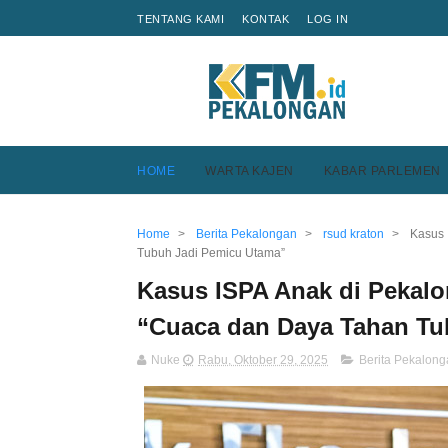
TENTANG KAMI
KONTAK
LOG IN
HOME
WARTA KAJEN
KABAR PARLEMEN
Home
>
Berita Pekalongan
>
rsud kraton
>
Kasus 
Tubuh Jadi Pemicu Utama”
Kasus ISPA Anak di Pekalo
“Cuaca dan Daya Tahan Tu
Nuke
Rabu, Oktober 29, 2025
Berita Pekalon