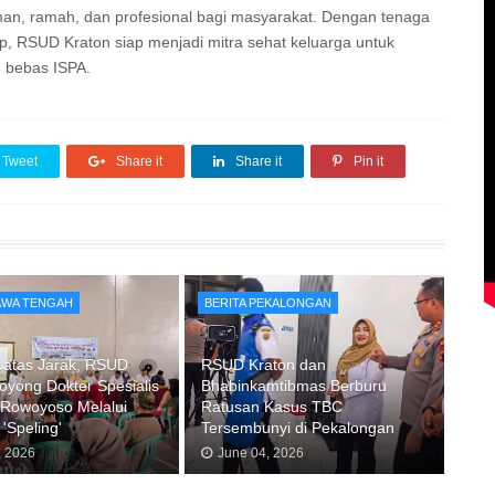
an, ramah, dan profesional bagi masyarakat. Dengan tenaga
p, RSUD Kraton siap menjadi mitra sehat keluarga untuk
 bebas ISPA.
Tweet
Share it
Share it
Pin it
JAWA TENGAH
BERITA PEKALONGAN
Batas Jarak, RSUD
RSUD Kraton dan
oyong Dokter Spesialis
Bhabinkamtibmas Berburu
 Rowoyoso Melalui
Ratusan Kasus TBC
'Speling'
Tersembunyi di Pekalongan
, 2026
June 04, 2026