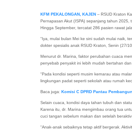
KFM PEKALONGAN, KAJEN
– RSUD Kraton Kab
Pernapasan Akut (ISPA) sepanjang tahun 2025, 
Hingga September, tercatat 286 pasien rawat jal
“Iya, mulai bulan Mei ke sini sudah mulai naik, te
dokter spesialis anak RSUD Kraton, Senin (27/10
Menurut dr. Marina, faktor perubahan cuaca me
penyebab penyakit ini lebih mudah bertahan dan
“Pada kondisi seperti musim kemarau atau malam 
lingkungan padat seperti sekolah atau rumah kec
Baca juga:
Komisi C DPRD Pantau Pembanguna
Selain cuaca, kondisi daya tahan tubuh dan status
Karena itu, dr. Marina mengimbau orang tua un
cuci tangan sebelum makan dan setelah beraktivi
“Anak-anak sebaiknya tetap aktif bergerak. Akti