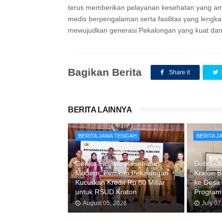
terus memberikan pelayanan kesehatan yang am
medis berpengalaman serta fasilitas yang lengka
mewujudkan generasi Pekalongan yang kuat dan
Bagikan Berita
Share it
BERITA LAINNYA
BERITA JAWA TENGAH
BERITA 
Genjot Fasilitas Kesehatan
Dobrak 
Modern, Pemkab Pekalongan
Kraton B
Kucurkan Kredit Rp 80 Miliar
ke Desa
untuk RSUD Kraton
Program 
August 05, 2026
July 07