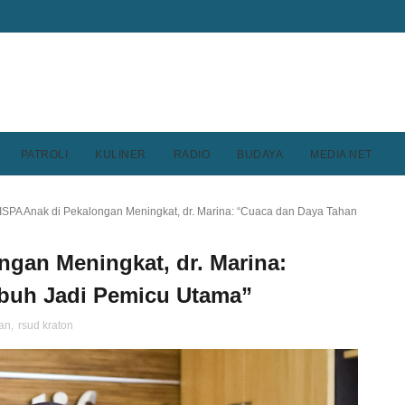
PATROLI
KULINER
RADIO
BUDAYA
MEDIA NET
ISPA Anak di Pekalongan Meningkat, dr. Marina: “Cuaca dan Daya Tahan
ngan Meningkat, dr. Marina:
buh Jadi Pemicu Utama”
gan
,
rsud kraton