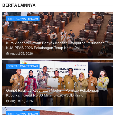
BERITA LAINNYA
BERITA JAWA TENGAH
Kursi Anggota Dewan Banyak Kosong, Paripurna Perubahan
KUA-PPAS 2026 Pekalongan Tetap Ketok Palu
August 05, 2026
BERITA JAWA TENGAH
Genjot Fasilitas Kesehatan Modern, Pemkab Pekalongan
Kucurkan Kredit Rp 80 Miliar untuk RSUD Kraton
August 05, 2026
BERITA JAWA TENGAH