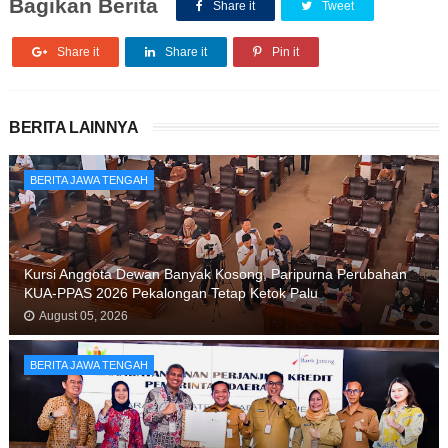
Bagikan Berita
Share it
Tweet
Share it
Share it
Pin it
BERITA LAINNYA
BERITA JAWA TENGAH
Kursi Anggota Dewan Banyak Kosong, Paripurna Perubahan
KUA-PPAS 2026 Pekalongan Tetap Ketok Palu
August 05, 2026
BERITA JAWA TENGAH