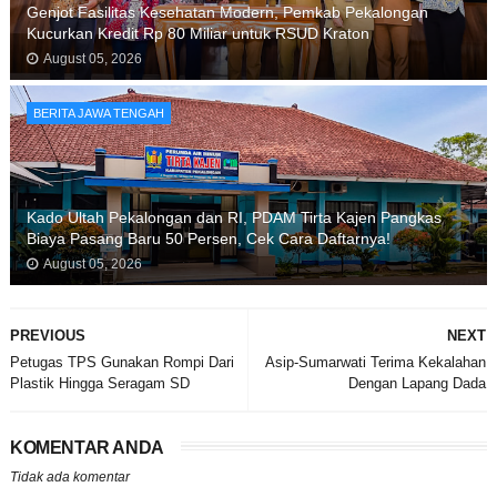
Genjot Fasilitas Kesehatan Modern, Pemkab Pekalongan
Kucurkan Kredit Rp 80 Miliar untuk RSUD Kraton
August 05, 2026
BERITA JAWA TENGAH
Kado Ultah Pekalongan dan RI, PDAM Tirta Kajen Pangkas
Biaya Pasang Baru 50 Persen, Cek Cara Daftarnya!
August 05, 2026
PREVIOUS
NEXT
Petugas TPS Gunakan Rompi Dari
Asip-Sumarwati Terima Kekalahan
Plastik Hingga Seragam SD
Dengan Lapang Dada
KOMENTAR ANDA
Tidak ada komentar