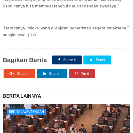
Kami hanya bisa membuat tanggul darurat dengan swadaya."
"Harapanya, reloksi yang dijanjikan pemerintah segera terlaksana,"
pungkasnya. (Nk)
Bagikan Berita
Share it
Tweet
Share it
Share it
Pin it
BERITA LAINNYA
BERITA JAWA TENGAH