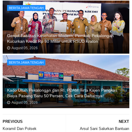
BERITA JAWA TENGAH
Genjot Fasilitas Kesehatan Modern, Pemkab Pekalongan
Kucurkan Kredit Rp 80 Miliar untuk RSUD Kraton
August 05, 2026
BERITA JAWA TENGAH
Kado Ultah Pekalongan dan RI, PDAM Tirta Kajen Pangkas
Biaya Pasang Baru 50 Persen, Cek Cara Daftarnya!
August 05, 2026
PREVIOUS
NEXT
Koramil Dan Polsek
Arsul Sani Salurkan Bantuan