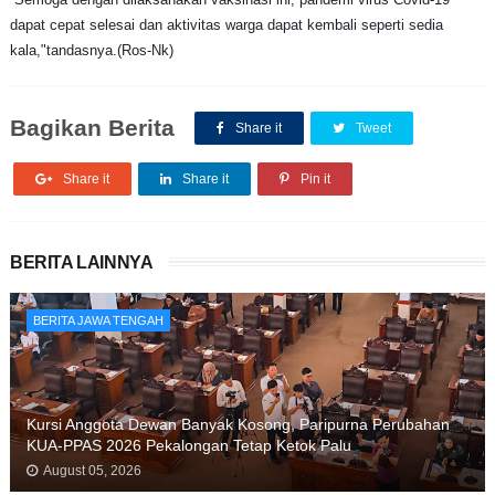
dapat cepat selesai dan aktivitas warga dapat kembali seperti sedia
kala,"tandasnya.(Ros-Nk)
Bagikan Berita
Share it
Tweet
Share it
Share it
Pin it
BERITA LAINNYA
BERITA JAWA TENGAH
Kursi Anggota Dewan Banyak Kosong, Paripurna Perubahan
KUA-PPAS 2026 Pekalongan Tetap Ketok Palu
August 05, 2026