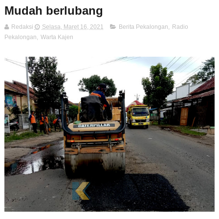
Mudah berlubang
Redaksi
Selasa, Maret 16, 2021
Berita Pekalongan
,
Radio
Pekalongan
,
Warta Kajen