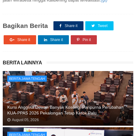
jalan Wiradesa hingga Kalibening dapat terealisasi.
(gt)
Bagikan Berita
Share it
Tweet
Share it
Share it
Pin it
BERITA LAINNYA
BERITA JAWA TENGAH
Kursi Anggota Dewan Banyak Kosong, Paripurna Perubahan
KUA-PPAS 2026 Pekalongan Tetap Ketok Palu
August 05, 2026
BERITA JAWA TENGAH