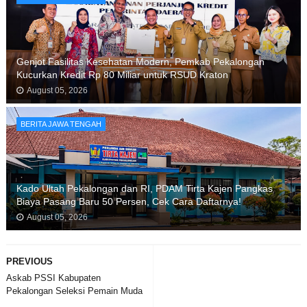
Genjot Fasilitas Kesehatan Modern, Pemkab Pekalongan
Kucurkan Kredit Rp 80 Miliar untuk RSUD Kraton
August 05, 2026
BERITA JAWA TENGAH
Kado Ultah Pekalongan dan RI, PDAM Tirta Kajen Pangkas
Biaya Pasang Baru 50 Persen, Cek Cara Daftarnya!
August 05, 2026
PREVIOUS
Askab PSSI Kabupaten
Pekalongan Seleksi Pemain Muda