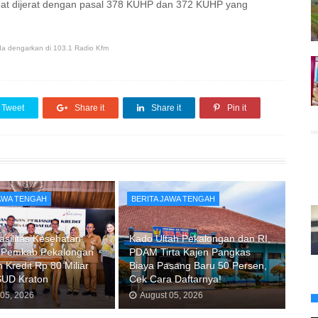
apat dijerat dengan pasal 378 KUHP dan 372 KUHP yang
anda dengarkan di 103.1 Radio Kfm
Tweet
Share it
Share it
Pin it
JAWA TENGAH
BERITA JAWA TENGAH
asilitas Kesehatan
Kado Ultah Pekalongan dan RI,
 Pemkab Pekalongan
PDAM Tirta Kajen Pangkas
 Kredit Rp 80 Miliar
Biaya Pasang Baru 50 Persen,
SUD Kraton
Cek Cara Daftarnya!
 05, 2026
August 05, 2026