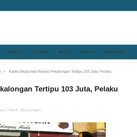
PATROLI
KULINER
RADIO
BUDAYA
MEDIA NET
n
>
Kades Mulyorejo Kesesi Pekalongan Tertipu 103 Juta, Pelaku
kalongan Tertipu 103 Juta, Pelaku
gan
,
Patroli
,
Warta Kajen