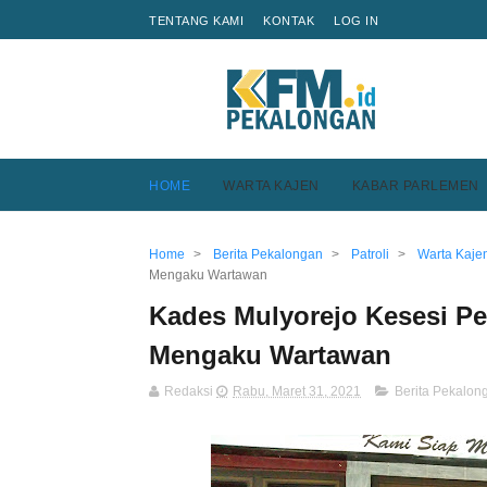
TENTANG KAMI
KONTAK
LOG IN
HOME
WARTA KAJEN
KABAR PARLEMEN
Home
>
Berita Pekalongan
>
Patroli
>
Warta Kaje
Mengaku Wartawan
Kades Mulyorejo Kesesi Pe
Mengaku Wartawan
Redaksi
Rabu, Maret 31, 2021
Berita Pekalon