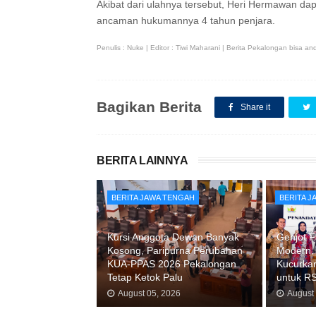
Akibat dari ulahnya tersebut, Heri Hermawan d
ancaman hukumannya 4 tahun penjara.
Penulis : Nuke | Editor : Tiwi Maharani | Berita Pekalongan bisa 
Bagikan Berita
Share it
BERITA LAINNYA
BERITA JAWA TENGAH
BERITA 
Kursi Anggota Dewan Banyak
Genjot F
Kosong, Paripurna Perubahan
Modern,
KUA-PPAS 2026 Pekalongan
Kucurkan
Tetap Ketok Palu
untuk R
August 05, 2026
August