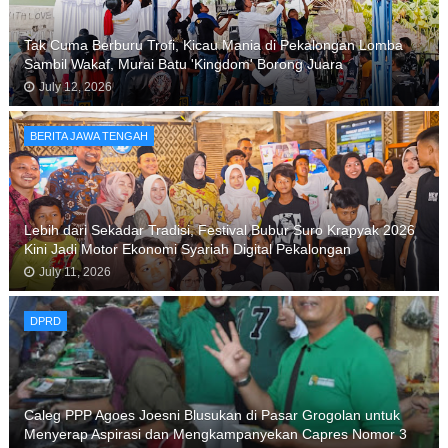
Tak Cuma Berburu Trofi, Kicau Mania di Pekalongan Lomba
Sambil Wakaf, Murai Batu 'Kingdom' Borong Juara
July 12, 2026
BERITA JAWA TENGAH
Lebih dari Sekadar Tradisi, Festival Bubur Suro Krapyak 2026
Kini Jadi Motor Ekonomi Syariah Digital Pekalongan
July 11, 2026
DPRD
Caleg PPP Agoes Joesni Blusukan di Pasar Grogolan untuk
Menyerap Aspirasi dan Mengkampanyekan Capres Nomor 3