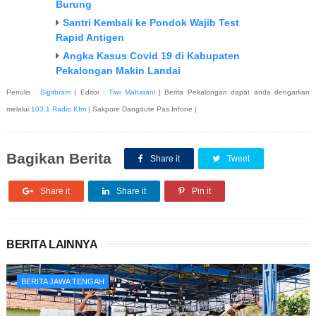
Burung
Santri Kembali ke Pondok Wajib Test
Rapid Antigen
Angka Kasus Covid 19 di Kabupaten
Pekalongan Makin Landai
Penulis :
Sigitbram
| Editor :
Tiwi Maharani
| Berita Pekalongan dapat anda dengarkan
melalui
103.1 Radio Kfm
| Sakpore Dangdute Pas Infone |
Bagikan Berita
Share it
Tweet
Share it
Share it
Pin it
BERITA LAINNYA
BERITA JAWA TENGAH