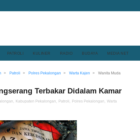
PATROLI
KULINER
RADIO
BUDAYA
MEDIA NET
n
>
Patroli
>
Polres Pekalongan
>
Warta Kajen
>
Wanita Muda
ngserang Terbakar Didalam Kamar
kalongan
,
Kabupaten Pekalongan
,
Patroli
,
Polres Pekalongan
,
Warta