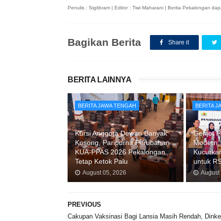
Penulis : Sigitbram | Editor : Tiwi Maharani | Berita Pekalongan 
Bagikan Berita
Share it
BERITA LAINNYA
BERITA JAWA TENGAH
BERITA 
Kursi Anggota Dewan Banyak
Genjot F
Kosong, Paripurna Perubahan
Modern,
KUA-PPAS 2026 Pekalongan
Kucurkan
Tetap Ketok Palu
untuk R
August 05, 2026
August
PREVIOUS
Cakupan Vaksinasi Bagi Lansia Masih Rendah, Dink