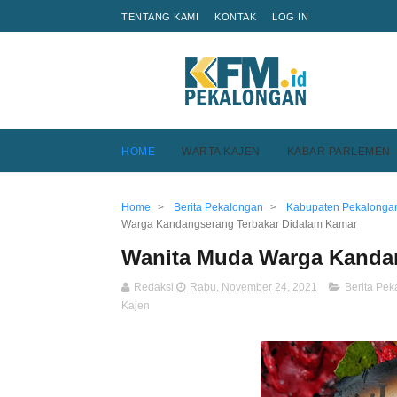
TENTANG KAMI
KONTAK
LOG IN
HOME
WARTA KAJEN
KABAR PARLEMEN
Home
>
Berita Pekalongan
>
Kabupaten Pekalonga
Warga Kandangserang Terbakar Didalam Kamar
Wanita Muda Warga Kanda
Redaksi
Rabu, November 24, 2021
Berita Pe
Kajen