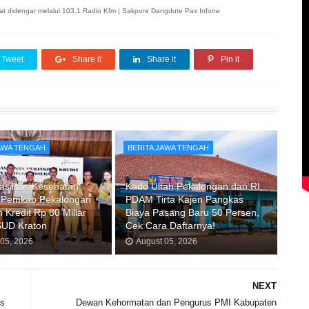
dapat didengar melalui 103.1 Radio Kfm | Sakpore Dangdute Pas Infone
Tweet
Share it
Share it
Pin it
JAWA TENGAH
BERITA JAWA TENGAH
asilitas Kesehatan
Kado Ultah Pekalongan dan RI,
 Pemkab Pekalongan
PDAM Tirta Kajen Pangkas
 Kredit Rp 80 Miliar
Biaya Pasang Baru 50 Persen,
SUD Kraton
Cek Cara Daftarnya!
 05, 2026
August 05, 2026
NEXT
es
Dewan Kehormatan dan Pengurus PMI Kabupaten