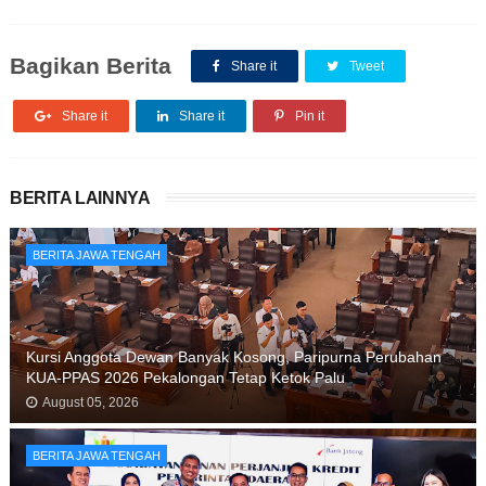
Bagikan Berita
Share it
Tweet
Share it
Share it
Pin it
BERITA LAINNYA
BERITA JAWA TENGAH
Kursi Anggota Dewan Banyak Kosong, Paripurna Perubahan
KUA-PPAS 2026 Pekalongan Tetap Ketok Palu
August 05, 2026
BERITA JAWA TENGAH