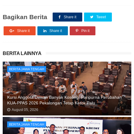
Bagikan Berita
Share it
Tweet
Share it
Share it
Pin it
BERITA LAINNYA
BERITA JAWA TENGAH
Kursi Anggota Dewan Banyak Kosong, Paripurna Perubahan
KUA-PPAS 2026 Pekalongan Tetap Ketok Palu
August 05, 2026
BERITA JAWA TENGAH