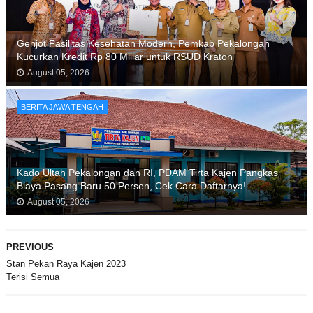
Genjot Fasilitas Kesehatan Modern, Pemkab Pekalongan
Kucurkan Kredit Rp 80 Miliar untuk RSUD Kraton
August 05, 2026
BERITA JAWA TENGAH
Kado Ultah Pekalongan dan RI, PDAM Tirta Kajen Pangkas
Biaya Pasang Baru 50 Persen, Cek Cara Daftarnya!
August 05, 2026
PREVIOUS
Stan Pekan Raya Kajen 2023
Terisi Semua