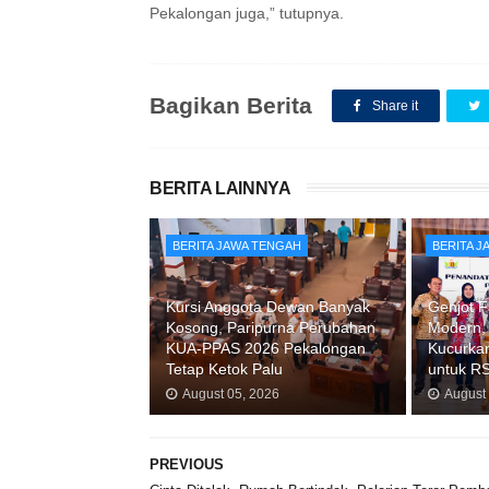
Pekalongan juga,” tutupnya.
Bagikan Berita
Share it
BERITA LAINNYA
BERITA JAWA TENGAH
BERITA 
Kursi Anggota Dewan Banyak
Genjot F
Kosong, Paripurna Perubahan
Modern,
KUA-PPAS 2026 Pekalongan
Kucurkan
Tetap Ketok Palu
untuk R
August 05, 2026
August
PREVIOUS