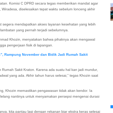
esehatan. Komisi C DPRD secara tegas memberikan mandat agar
Wiradesa, diselesaikan tepat waktu sebelum lonceng akhir
t segera mendapatkan akses layanan kesehatan yang lebih
erlambatan yang pernah terjadi sebelumnya.
Ahmad Khozin, menyatakan bahwa pihaknya akan mengawal
ngga pengerjaan fisik di lapangan.
s”, Rampung November dan Bidik Jadi Rumah Sakit
 Rumah Sakit Kraton. Karena ada suatu hal kan jadi mundur,
wal yang ada. Akhir tahun harus selesai,” tegas Khozin saat
ang, Khozin memastikan pengawasan tidak akan kendor. Ia
elang nantinya untuk menyamakan persepsi mengenai durasi
nya, kita pantau lagi dengan rekanan biar ekstra keras selesai