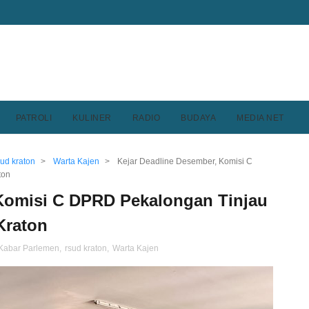
PATROLI
KULINER
RADIO
BUDAYA
MEDIA NET
sud kraton
>
Warta Kajen
>
Kejar Deadline Desember, Komisi C
ton
 Komisi C DPRD Pekalongan Tinjau
Kraton
Kabar Parlemen
,
rsud kraton
,
Warta Kajen