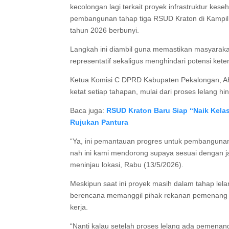
kecolongan lagi terkait proyek infrastruktur k
pembangunan tahap tiga RSUD Kraton di Kampil, 
tahun 2026 berbunyi.
Langkah ini diambil guna memastikan masyaraka
representatif sekaligus menghindari potensi ket
Ketua Komisi C DPRD Kabupaten Pekalongan, 
ketat setiap tahapan, mulai dari proses lelang hi
Baca juga:
RSUD Kraton Baru Siap “Naik Kela
Rujukan Pantura
“Ya, ini pemantauan progres untuk pembangunan
nah ini kami mendorong supaya sesuai dengan jad
meninjau lokasi, Rabu (13/5/2026).
Meskipun saat ini proyek masih dalam tahap lel
berencana memanggil pihak rekanan pemenang l
kerja.
“Nanti kalau setelah proses lelang ada pemenang