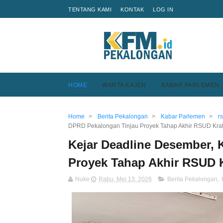
TENTANG KAMI
KONTAK
LOG IN
HOME
WARTA KAJEN
KABAR PARLEMEN
Home
>
Berita Pekalongan
>
Kabar Parlemen
>
r
DPRD Pekalongan Tinjau Proyek Tahap Akhir RSUD Kra
Kejar Deadline Desember,
Proyek Tahap Akhir RSUD 
Nuke
Rabu, Mei 13, 2026
Berita Pekalongan
,