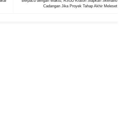
akar
Berpacu dengan Waktu, RSUD Kraton Siapkan Skenario
Cadangan Jika Proyek Tahap Akhir Meleset