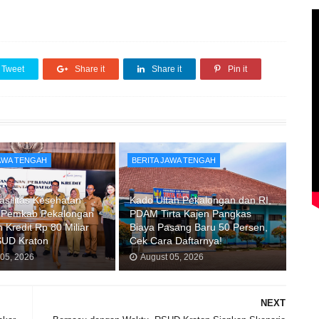
Tweet
Share it
Share it
Pin it
JAWA TENGAH
BERITA JAWA TENGAH
asilitas Kesehatan
Kado Ultah Pekalongan dan RI,
 Pemkab Pekalongan
PDAM Tirta Kajen Pangkas
 Kredit Rp 80 Miliar
Biaya Pasang Baru 50 Persen,
SUD Kraton
Cek Cara Daftarnya!
 05, 2026
August 05, 2026
NEXT