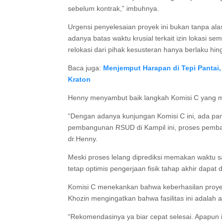
sebelum kontrak,” imbuhnya.
Urgensi penyelesaian proyek ini bukan tanpa al
adanya batas waktu krusial terkait izin lokasi s
relokasi dari pihak kesusteran hanya berlaku h
Baca juga:
Menjemput Harapan di Tepi Pantai
Kraton
Henny menyambut baik langkah Komisi C yang m
“Dengan adanya kunjungan Komisi C ini, ada pa
pembangunan RSUD di Kampil ini, proses pembang
dr.Henny.
Meski proses lelang diprediksi memakan waktu
tetap optimis pengerjaan fisik tahap akhir dapat d
Komisi C menekankan bahwa keberhasilan proyek
Khozin mengingatkan bahwa fasilitas ini adalah as
“Rekomendasinya ya biar cepat selesai. Apapun 