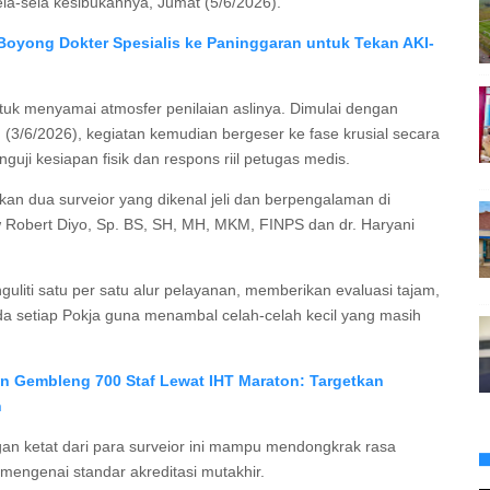
ela-sela kesibukannya, Jumat (5/6/2026).
 Boyong Dokter Spesialis ke Paninggaran untuk Tekan AKI-
ntuk menyamai atmosfer penilaian aslinya. Dimulai dengan
/6/2026), kegiatan kemudian bergeser ke fase krusial secara
guji kesiapan fisik dan respons riil petugas medis.
n dua surveior yang dikenal jeli dan berpengalaman di
w Robert Diyo, Sp. BS, SH, MH, MKM, FINPS dan dr. Haryani
guliti satu per satu alur pelayanan, memberikan evaluasi tajam,
a setiap Pokja guna menambal celah-celah kecil yang masih
en Gembleng 700 Staf Lewat IHT Maraton: Targetkan
n
gan ketat dari para surveior ini mampu mendongkrak rasa
mengenai standar akreditasi mutakhir.