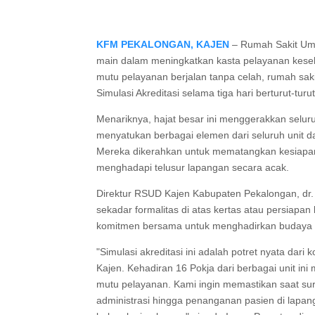
KFM PEKALONGAN, KAJEN
– Rumah Sakit Um
main dalam meningkatkan kasta pelayanan kese
mutu pelayanan berjalan tanpa celah, rumah saki
Simulasi Akreditasi selama tiga hari berturut-tur
Menariknya, hajat besar ini menggerakkan seluru
menyatukan berbagai elemen dari seluruh unit da
Mereka dikerahkan untuk mematangkan kesiapa
menghadapi telusur lapangan secara acak.
Direktur RSUD Kajen Kabupaten Pekalongan, dr.
sekadar formalitas di atas kertas atau persiapan 
komitmen bersama untuk menghadirkan budaya 
"Simulasi akreditasi ini adalah potret nyata dari
Kajen. Kehadiran 16 Pokja dari berbagai unit i
mutu pelayanan. Kami ingin memastikan saat surv
administrasi hingga penanganan pasien di lapan