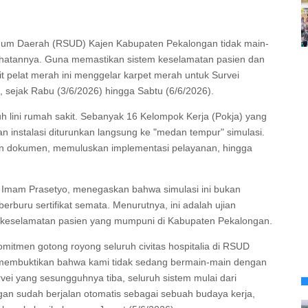
um Daerah (RSUD) Kajen Kabupaten Pekalongan tidak main-
hatannya. Guna memastikan sistem keselamatan pasien dan
t pelat merah ini menggelar karpet merah untuk Survei
ut, sejak Rabu (3/6/2026) hingga Sabtu (6/6/2026).
h lini rumah sakit. Sebanyak 16 Kelompok Kerja (Pokja) yang
n instalasi diturunkan langsung ke "medan tempur" simulasi.
n dokumen, memuluskan implementasi pelayanan, hingga
 Imam Prasetyo, menegaskan bahwa simulasi ini bukan
berburu sertifikat semata. Menurutnya, ini adalah ujian
keselamatan pasien yang mumpuni di Kabupaten Pekalongan.
 komitmen gotong royong seluruh civitas hospitalia di RSUD
ni membuktikan bahwa kami tidak sedang bermain-main dengan
ei yang sesungguhnya tiba, seluruh sistem mulai dari
gan sudah berjalan otomatis sebagai sebuah budaya kerja,