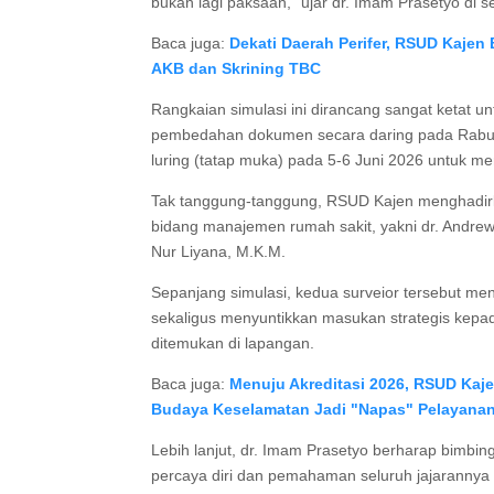
bukan lagi paksaan," ujar dr. Imam Prasetyo di s
Baca juga:
Dekati Daerah Perifer, RSUD Kajen
AKB dan Skrining TBC
Rangkaian simulasi ini dirancang sangat ketat u
pembedahan dokumen secara daring pada Rabu (3
luring (tatap muka) pada 5-6 Juni 2026 untuk men
Tak tanggung-tanggung, RSUD Kajen menghadirka
bidang manajemen rumah sakit, yakni dr. Andre
Nur Liyana, M.K.M.
Sepanjang simulasi, kedua surveior tersebut men
sekaligus menyuntikkan masukan strategis kepad
ditemukan di lapangan.
Baca juga:
Menuju Akreditasi 2026, RSUD Kaj
Budaya Keselamatan Jadi "Napas" Pelayana
Lebih lanjut, dr. Imam Prasetyo berharap bimbin
percaya diri dan pemahaman seluruh jajarannya 