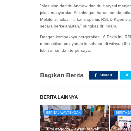
"Masukan dari dr. Andrew dan dr. Haryani menjad
jelas: masyarakat Pekalongan harus mendapatka
Melalui simulasi ini, kami optimis RSUD Kajen 
secara berkelanjutan," pungkas dr. Imam.
Dengan kompaknya pergerakan 16 Pokja ini, RSU
memastikan pelayanan kesehatan di wilayah Ibu K
lebih aman dan terpercaya.
Bagikan Berita
Share it
BERITA LAINNYA
BERITA JAWA TENGAH
BERITA 
Kursi Anggota Dewan Banyak
Genjot F