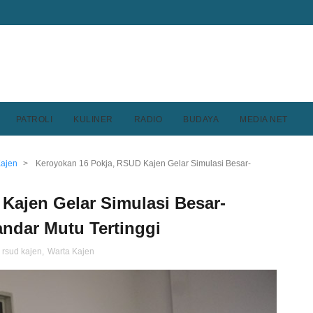
PATROLI
KULINER
RADIO
BUDAYA
MEDIA NET
Kajen
>
Keroyokan 16 Pokja, RSUD Kajen Gelar Simulasi Besar-
Kajen Gelar Simulasi Besar-
ndar Mutu Tertinggi
,
rsud kajen
,
Warta Kajen