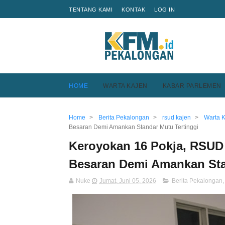
TENTANG KAMI
KONTAK
LOG IN
HOME
WARTA KAJEN
KABAR PARLEMEN
Home
>
Berita Pekalongan
>
rsud kajen
>
Warta 
Besaran Demi Amankan Standar Mutu Tertinggi
Keroyokan 16 Pokja, RSUD 
Besaran Demi Amankan Sta
Nuke
Jumat, Juni 05, 2026
Berita Pekalongan