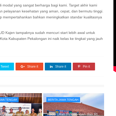
i modal yang sangat berharga bagi kami. Target akhir kami
n pelayanan kesehatan yang aman, cepat, dan bermutu tinggi.
siap mempertahankan bahkan meningkatkan standar kualitasnya
D Kajen tampaknya sudah mencuri start lebih awal untuk
ota Kabupaten Pekalongan ini naik kelas ke tingkat yang jauh
Tweet
Share it
Share it
Pin it
JAWA TENGAH
BERITA JAWA TENGAH
asilitas Kesehatan
Kado Ultah Pekalongan dan RI,