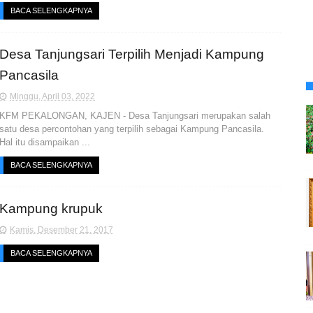
BACA SELENGKAPNYA
Desa Tanjungsari Terpilih Menjadi Kampung
Pancasila
Minggu, April 03, 2022
KFM PEKALONGAN, KAJEN - Desa Tanjungsari merupakan salah
satu desa percontohan yang terpilih sebagai Kampung Pancasila.
Hal itu disampaikan ...
BACA SELENGKAPNYA
Kampung krupuk
Kamis, Desember 21, 2017
BACA SELENGKAPNYA