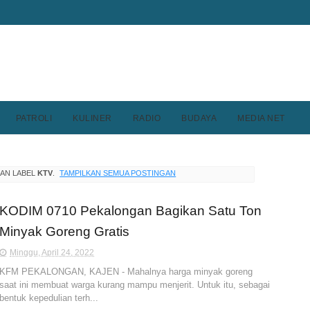
PATROLI
KULINER
RADIO
BUDAYA
MEDIA NET
AN LABEL
KTV
.
TAMPILKAN SEMUA POSTINGAN
KODIM 0710 Pekalongan Bagikan Satu Ton
Minyak Goreng Gratis
Minggu, April 24, 2022
KFM PEKALONGAN, KAJEN - Mahalnya harga minyak goreng
saat ini membuat warga kurang mampu menjerit. Untuk itu, sebagai
bentuk kepedulian terh...