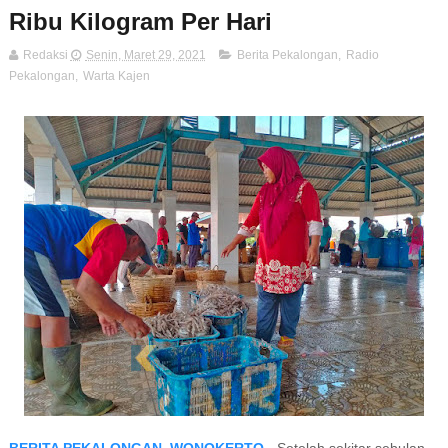
Ribu Kilogram Per Hari
Redaksi
Senin, Maret 29, 2021
Berita Pekalongan
,
Radio
Pekalongan
,
Warta Kajen