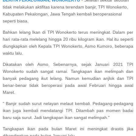
BERITA PEKALONGAN, WONOKERTO
- Setelah sekitar sebulan
tidak melakukan aktifitas karena terendam banjir, TPI Wonokerto,
Kabupaten Pekalongan, Jawa Tengah kembali beroperasional
seperti biasa.
Bahkan lelang Ikan di TPI Wonokerto terus meningkat. Dalam per
hari rata-rata melelang hingga 20 ribu kilogram ikan. Hal itu seperti
diungkapkan oleh Kepala TPI Wonokerto, Asmo Kumoro, beberapa
waktu lalu.
Dikatakan oleh Asmo, Sebenarnya, sejak Januari 2021 TPI
Wonokerto sudah sangat ramai. Tangkapan ikan melimpah dan
banyak pedagang ikut lelang. Namun kemudian anjlok dan TPI
benar-benar tidak beroperasi pada awal Februari hingga awal
Maret.
" Banjir sudah surut nelayan melaut kembali. Pedagang-pedagang
ikan juga kembali mendatangi TPI. Ditambah pas momen badai
baru saja surut. Jadi tangkapan ikan sangat melimpah."
Tangkapan ikan pada bulan Maret ini meningkat drastis jika
dibandingkan pada bulan Januari lalu.