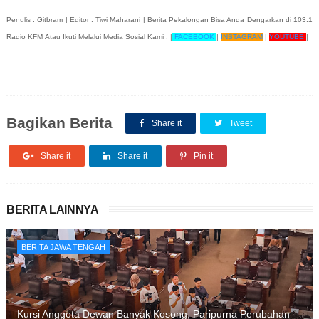
Penulis : Gitbram | Editor : Tiwi Maharani |
Berita Pekalongan Bisa Anda Dengarkan di 103.1
Radio KFM
Atau Ikuti Melalui Media Sosial Kami :
|
FACEBOOK
|
INSTAGRAM
|
YOUTUBE
|
Bagikan Berita
Share it
Tweet
Share it
Share it
Pin it
BERITA LAINNYA
BERITA JAWA TENGAH
Kursi Anggota Dewan Banyak Kosong, Paripurna Perubahan